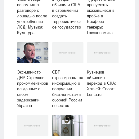
вспомнил о
обвинили США
пропускать
разговоре с
в стремлении
оказавшиеся в
лошадью после
создать
пробке в
употребления
террористическ
Босфоре
ЛСД: Музыка:
ое государство
танкеры:
Культура:
Госэкономика:
Lenta.ru
Экономика:
Lenta.ru
Экс-министр
СБР
Кузнецов
ДНР Стрелков
отреагировал на
объяснил
прокомментиров
информацию о
переход в СКА:
ал данные о
получении
Хоккей: Спорт:
своем
биатлонистами
Lenta.ru
задержании:
сборной России
Украина:
повесток:
Бывший СССР:
Зимние виды:
Lenta.ru
Спорт: Lenta.ru