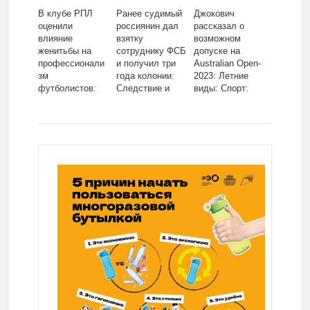
В клубе РПЛ
Ранее судимый
Джокович
оценили
россиянин дал
рассказал о
влияние
взятку
возможном
женитьбы на
сотруднику ФСБ
допуске на
профессионали
и получил три
Australian Open-
зм
года колонии:
2023: Летние
футболистов:
Следствие и
виды: Спорт:
Футбол: Спорт:
суд: Силовые
Lenta.ru
Lenta.ru
структуры:
Lenta.ru