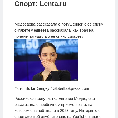
Спорт: Lenta.ru
Новости
Родителям
Медведева рассказала о потушенной о ее спину
О
сигарете
Медвеева рассказала, как врач на
нас
приеме потушила о ее спину сигарету
Версия для
слабовидящих
Фото: Bulkin Sergey / Globallookpress.com
Российская фигуристка Евгения Медведева
рассказала о необычном приеме врача, на
котором она побывала в 2023 году. Интервью о
спортсменкой опубликовано на YouTube-канале