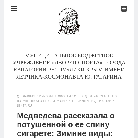
Документы
Контакты
Новости
Родителям
МУНИЦИПАЛЬНОЕ БЮДЖЕТНОЕ
О
УЧРЕЖДЕНИЕ «ДВОРЕЦ СПОРТА» ГОРОДА
нас
ЕВПАТОРИИ РЕСПУБЛИКИ КРЫМ ИМЕНИ
ЛЕТЧИКА-КОСМОНАВТА Ю. ГАГАРИНА
Версия для
Главная
слабовидящих
ГЛАВНАЯ
/
МИРОВЫЕ НОВОСТИ
/
МЕДВЕДЕВА РАССКАЗАЛА О
ПОТУШЕННОЙ О ЕЕ СПИНУ СИГАРЕТЕ: ЗИМНИЕ ВИДЫ: СПОРТ:
Тренеры
LENTA.RU
Медведева рассказала о
Документы
потушенной о ее спину
сигарете: Зимние виды:
Контакты