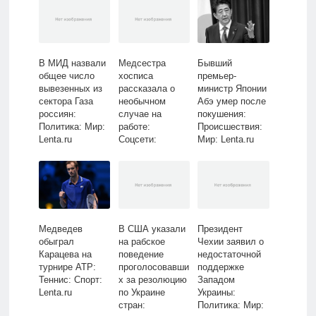
В МИД назвали
Медсестра
Бывший
общее число
хосписа
премьер-
вывезенных из
рассказала о
министр Японии
сектора Газа
необычном
Абэ умер после
россиян:
случае на
покушения:
Политика: Мир:
работе:
Происшествия:
Lenta.ru
Coцсети:
Мир: Lenta.ru
Интернет и
СМИ: Lenta.ru
Медведев
В США указали
Президент
обыграл
на рабское
Чехии заявил о
Карацева на
поведение
недостаточной
турнире ATP:
проголосовавши
поддержке
Теннис: Спорт:
х за резолюцию
Западом
Lenta.ru
по Украине
Украины:
стран:
Политика: Мир: