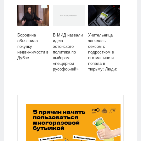
Политика: Мир:
Lenta.ru
Lenta.ru
Бородина
В МИД назвали
Учительница
объяснила
идею
занялась
покупку
эстонского
сексом с
недвижимости в
политика по
подростком в
Дубае
выборам
его машине и
«пещерной
попала в
русофобией»:
тюрьму: Люди:
Прибалтика:
Из жизни:
Бывший СССР:
Lenta.ru
Lenta.ru