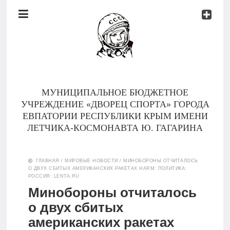
Документы
Контакты
Новости
Родителям
МУНИЦИПАЛЬНОЕ БЮДЖЕТНОЕ
О
УЧРЕЖДЕНИЕ «ДВОРЕЦ СПОРТА» ГОРОДА
нас
ЕВПАТОРИИ РЕСПУБЛИКИ КРЫМ ИМЕНИ
ЛЕТЧИКА-КОСМОНАВТА Ю. ГАГАРИНА
Версия для
Главная
слабовидящих
ГЛАВНАЯ
/
МИРОВЫЕ НОВОСТИ
/
МИНОБОРОНЫ ОТЧИТАЛОСЬ
О ДВУХ СБИТЫХ АМЕРИКАНСКИХ РАКЕТАХ HARM: ПОЛИТИКА:
Тренеры
РОССИЯ: LENTA.RU
Минобороны отчиталось
Документы
о двух сбитых
американских ракетах
Контакты