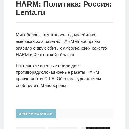
HARM: Политика: Россия:
Новости
Lenta.ru
Родителям
О
Минобороны отчиталось о двух сбитых
нас
американских ракетах HARM
Минобороны
заявило о двух
сбитых американских ракетах
Версия для
HARM в Херсонской области
слабовидящих
Российские военные сбили две
противорадиолокационные ракеты HARM
производства США. Об этом журналистам
сообщили в Минобороны.
ДРУГИЕ НОВОСТИ