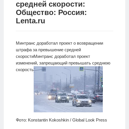
средней скорости:
Новости
Общество: Россия:
Lenta.ru
Родителям
О
нас
Минтранс доработал проект о возвращении
штрафа за превышение средней
Версия для
скорости
Минтранс
доработал проект
слабовидящих
изменений, запрещающий превышать среднюю
скорость
Фото: Konstantin Kokoshkin / Global Look Press