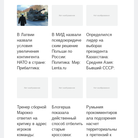
В Латвии
В МИД назвали
Определился
назвали
псевдоюридиче
лидер на
условия
ским решение
выборах
увеличения
Польши по
президента
контингента
России:
Казахстана:
НАТО в стране:
Политика: Мир:
Средняя Азия:
Прибалтика:
Lenta.ru
Бывший СССР:
Бывший СССР:
Lenta.ru
Lenta.ru
Тренер сборной
Блогерша
Румыния
Марокко
показала
прокомментиров
ответил на
действенный
ала подозрения
критику в адрес
способ отбелить
насчет
игроков
старые
территориальны
команды:
кроссовки:
х претензий к