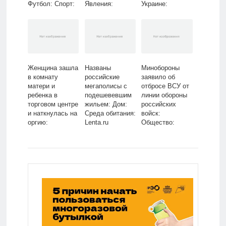
Футбол: Спорт:
Явления:
Украине:
Lenta.ru
Ценности:
Политика: Мир:
Lenta.ru
Lenta.ru
Женщина зашла
Названы
Минобороны
в комнату
российские
заявило об
матери и
мегаполисы с
отбросе ВСУ от
ребенка в
подешевевшим
линии обороны
торговом центре
жильем: Дом:
российских
и наткнулась на
Среда обитания:
войск:
оргию:
Lenta.ru
Общество:
Происшествия:
Россия: Lenta.ru
Из жизни:
Lenta.ru