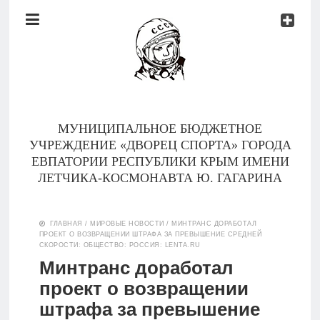
Документы
Контакты
Новости
Родителям
МУНИЦИПАЛЬНОЕ БЮДЖЕТНОЕ
О
УЧРЕЖДЕНИЕ «ДВОРЕЦ СПОРТА» ГОРОДА
нас
ЕВПАТОРИИ РЕСПУБЛИКИ КРЫМ ИМЕНИ
ЛЕТЧИКА-КОСМОНАВТА Ю. ГАГАРИНА
Версия для
Главная
слабовидящих
ГЛАВНАЯ
/
МИРОВЫЕ НОВОСТИ
/
МИНТРАНС ДОРАБОТАЛ
ПРОЕКТ О ВОЗВРАЩЕНИИ ШТРАФА ЗА ПРЕВЫШЕНИЕ СРЕДНЕЙ
Тренеры
СКОРОСТИ: ОБЩЕСТВО: РОССИЯ: LENTA.RU
Минтранс доработал
Документы
проект о возвращении
штрафа за превышение
Контакты