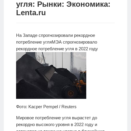
угля: Рынки: Экономика:
Новости
Lenta.ru
Родителям
О
На Западе спрогнозировали рекордное
нас
потребление угля
МЭА спрогнозировало
рекордное
потребление угля в 2022 году
Версия для
слабовидящих
Фото: Kacper Pempel / Reuters
Мировое потребление угля вырастет до
рекордно высокого уровня в 2022 году и