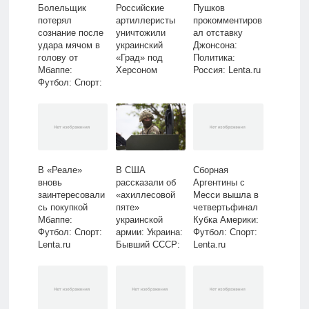
Болельщик
Российские
Пушков
потерял
артиллеристы
прокомментиров
сознание после
уничтожили
ал отставку
удара мячом в
украинский
Джонсона:
голову от
«Град» под
Политика:
Мбаппе:
Херсоном
Россия: Lenta.ru
Футбол: Спорт:
Lenta.ru
В «Реале»
В США
Сборная
вновь
рассказали об
Аргентины с
заинтересовали
«ахиллесовой
Месси вышла в
сь покупкой
пяте»
четвертьфинал
Мбаппе:
украинской
Кубка Америки:
Футбол: Спорт:
армии: Украина:
Футбол: Спорт:
Lenta.ru
Бывший СССР:
Lenta.ru
Lenta.ru