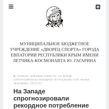
Документы
Контакты
Новости
Родителям
МУНИЦИПАЛЬНОЕ БЮДЖЕТНОЕ
О
УЧРЕЖДЕНИЕ «ДВОРЕЦ СПОРТА» ГОРОДА
нас
ЕВПАТОРИИ РЕСПУБЛИКИ КРЫМ ИМЕНИ
ЛЕТЧИКА-КОСМОНАВТА Ю. ГАГАРИНА
Версия для
Главная
слабовидящих
ГЛАВНАЯ
/
МИРОВЫЕ НОВОСТИ
/
НА ЗАПАДЕ
СПРОГНОЗИРОВАЛИ РЕКОРДНОЕ ПОТРЕБЛЕНИЕ УГЛЯ: РЫНКИ:
Тренеры
ЭКОНОМИКА: LENTA.RU
На Западе
Документы
спрогнозировали
рекордное потребление
Контакты