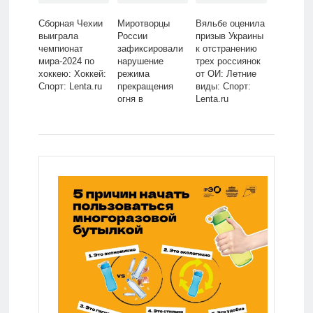
Сборная Чехии
Миротворцы
Вяльбе оценила
выиграла
России
призыв Украины
чемпионат
зафиксировали
к отстранению
мира-2024 по
нарушение
трех россиянок
хоккею: Хоккей:
режима
от ОИ: Летние
Спорт: Lenta.ru
прекращения
виды: Спорт:
огня в
Lenta.ru
Карабахе:
Закавказье:
Бывший СССР:
Lenta.ru