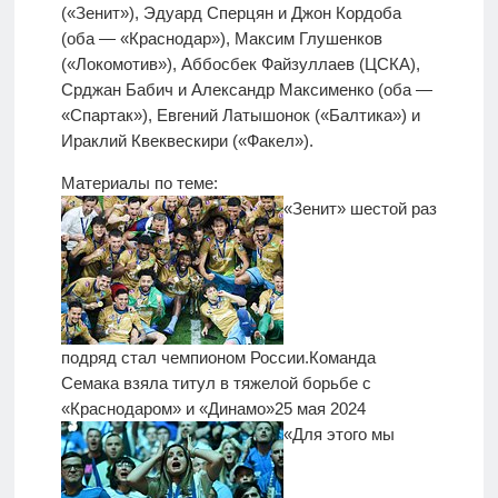
(«Зенит»), Эдуард Сперцян и Джон Кордоба
(оба — «Краснодар»), Максим Глушенков
(«Локомотив»), Аббосбек Файзуллаев (ЦСКА),
Срджан Бабич и Александр Максименко (оба —
«Спартак»), Евгений Латышонок («Балтика») и
Ираклий Квеквескири («Факел»).
Материалы по теме:
«Зенит» шестой раз
подряд стал чемпионом России.
Команда
Семака взяла титул в тяжелой борьбе с
«Краснодаром» и «Динамо»
25 мая 2024
«Для этого мы