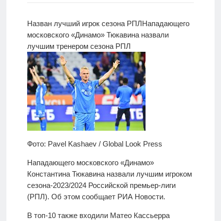
Новости
Назван лучший игрок сезона РПЛ
Нападающего
московского «Динамо» Тюкавина назвали
Родителям
лучшим
тренером сезона РПЛ
О
нас
Версия для
слабовидящих
Фото: Pavel Kashaev / Global Look Press
Нападающего московского «Динамо»
Константина Тюкавина назвали лучшим игроком
сезона-2023/2024 Российской премьер-лиги
(РПЛ). Об этом сообщает РИА Новости.
В топ-10 также входили Матео Кассьерра