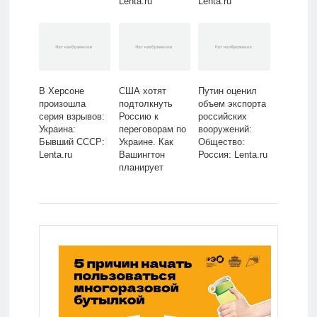
Lenta.ru
Lenta.ru
В Херсоне
США хотят
Путин оценил
произошла
подтолкнуть
объем экспорта
серия взрывов:
Россию к
российских
Украина:
переговорам по
вооружений:
Бывший СССР:
Украине. Как
Общество:
Lenta.ru
Вашингтон
Россия: Lenta.ru
планирует
выбить
выгодные Киеву
условия?:
Политика: Мир:
Lenta.ru