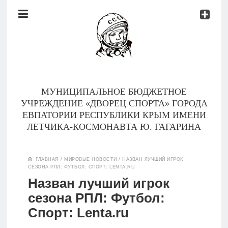
Документы
Контакты
Новости
Родителям
МУНИЦИПАЛЬНОЕ БЮДЖЕТНОЕ
О
УЧРЕЖДЕНИЕ «ДВОРЕЦ СПОРТА» ГОРОДА
нас
ЕВПАТОРИИ РЕСПУБЛИКИ КРЫМ ИМЕНИ
ЛЕТЧИКА-КОСМОНАВТА Ю. ГАГАРИНА
Версия для
Главная
слабовидящих
ГЛАВНАЯ
/
МИРОВЫЕ НОВОСТИ
/
НАЗВАН ЛУЧШИЙ ИГРОК
СЕЗОНА РПЛ: ФУТБОЛ: СПОРТ: LENTA.RU
Тренеры
Назван лучший игрок
сезона РПЛ: Футбол:
Документы
Спорт: Lenta.ru
Контакты