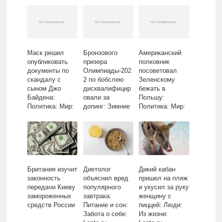
Маск решил
Бронзового
Американский
опубликовать
призера
полковник
документы по
Олимпиады-202
посоветовал
скандалу с
2 по бобслею
Зеленскому
сыном Джо
дисквалифицир
бежать в
Байдена:
овали за
Польшу:
Политика: Мир:
допинг: Зимние
Политика: Мир:
Lenta.ru
виды: Спорт:
Lenta.ru
Lenta.ru
Британия изучит
Диетолог
Дикий кабан
законность
объяснил вред
пришел на пляж
передачи Киеву
популярного
и укусил за руку
замороженных
завтрака:
женщину с
средств России
Питание и сон:
пиццей: Люди:
Забота о себе:
Из жизни: