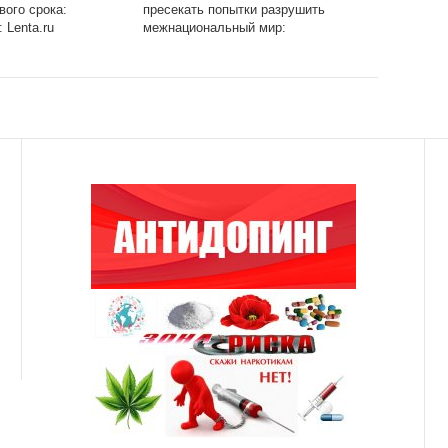
вого срока:
пресекать попытки разрушить
 Lenta.ru
межнациональный мир:
Молдавия: Бывший СССР:
Lenta.ru