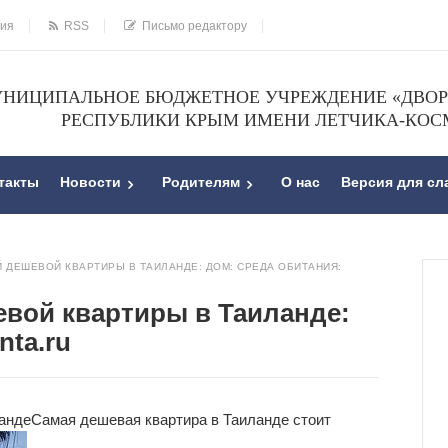
ния
RSS
Письмо редактору
НИЦИПАЛЬНОЕ БЮДЖЕТНОЕ УЧРЕЖДЕНИЕ «ДВОРЕ
РЕСПУБЛИКИ КРЫМ ИМЕНИ ЛЕТЧИКА-КОС
такты
Новости
Родителям
О нас
Версия для с
 ДЕШЕВОЙ КВАРТИРЫ В ТАИЛАНДЕ: ДОМ: СРЕДА ОБИТАНИЯ:
евой квартиры в Таиланде:
nta.ru
анде
Самая дешевая квартира в Таиланде стоит