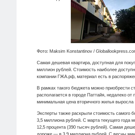
Фото: Maksim Konstantinov / Globallookpress.c
Самая дешевая квартира, доступная для покуп
миллион рублей. Стоимость наиболее доступн
компании ГЖА.рф, материал есть в распоряже
В рамках такого бюджета можно приобрести с
располагается в городе Паттайя, недалеко от 
минимальная цена вторичного жилья выросла н
Эксперты также раскрыли стоимость самого б
3,5 миллиона рублей. С марта текущего года 
12,5 процента (390 тысяч рублей). Самая деш
дороже — в 3,9 миллиона рублей. С весны ми