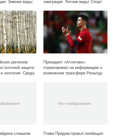
ии: Зимние виды:
эмиграции: Летние виды: Спорт:
Lenta.ru
йских регионов
Президент «Атлетико»
остаточной защите
отреагировал на информацию о
 и экология: Среда
возможном трансфере Роналду:
a.ru
Футбол: Спорт: Lenta.ru
Байдена слишком
Глава Приднестровья пообещал