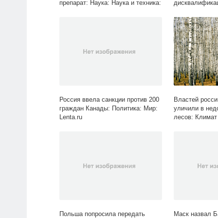
препарат: Наука: Наука и техника:
дисквалификац
Lenta.ru
Спорт: Lenta.ru
Россия ввела санкции против 200
Властей росси
граждан Канады: Политика: Мир:
уличили в нед
Lenta.ru
лесов: Климат
обитания: Lent
Польша попросила передать
Маск назвал 