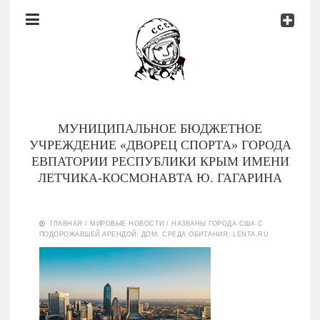
Документы
Контакты
Новости
Родителям
МУНИЦИПАЛЬНОЕ БЮДЖЕТНОЕ
О
УЧРЕЖДЕНИЕ «ДВОРЕЦ СПОРТА» ГОРОДА
нас
ЕВПАТОРИИ РЕСПУБЛИКИ КРЫМ ИМЕНИ
ЛЕТЧИКА-КОСМОНАВТА Ю. ГАГАРИНА
Версия для
Главная
слабовидящих
ГЛАВНАЯ
/
МИРОВЫЕ НОВОСТИ
/
НАЗВАНЫ ГОРОДА США С
ПОДОРОЖАВШЕЙ АРЕНДОЙ: ДОМ: СРЕДА ОБИТАНИЯ: LENTA.RU
Тренеры
Документы
Контакты