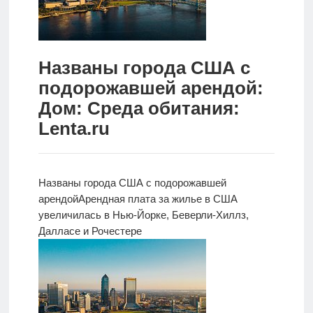
Новости
Родителям
Названы города США с
О
подорожавшей арендой:
нас
Дом: Среда обитания:
Lenta.ru
Версия для
слабовидящих
Названы города США с подорожавшей
арендой
Арендная плата за жилье в США
увеличилась в
Нью-Йорке, Беверли-Хиллз,
Далласе и Рочестере