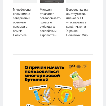
Минобороны
Минфин
Боррель заявил
сообщило о
отказался
об отсутствии
завершении
согласовывать
планов у ЕС
осеннего
проект о
участвовать в
призыва в
субсидиях
конфликте на
армию:
российским
Украине:
Политика:
аэропортам:
Политика: Мир:
Россия: Lenta.ru
Россия:
Lenta.ru
Путешествия:
Lenta.ru