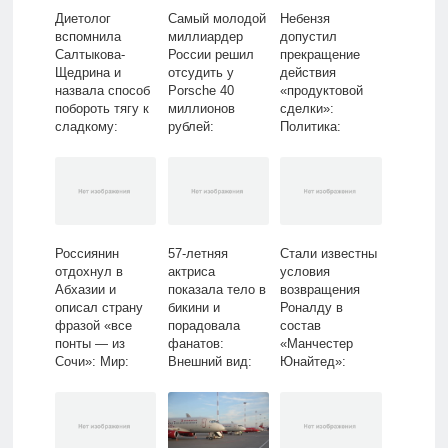
Диетолог
Самый молодой
Небензя
вспомнила
миллиардер
допустил
Салтыкова-
России решил
прекращение
Щедрина и
отсудить у
действия
назвала способ
Porsche 40
«продуктовой
побороть тягу к
миллионов
сделки»:
сладкому:
рублей:
Политика:
Питание и сон:
Роскошь:
Россия: Lenta.ru
Забота о себе:
Ценности:
Lenta.ru
Lenta.ru
Россиянин
57-летняя
Стали известны
отдохнул в
актриса
условия
Абхазии и
показала тело в
возвращения
описал страну
бикини и
Роналду в
фразой «все
порадовала
состав
понты — из
фанатов:
«Манчестер
Сочи»: Мир:
Внешний вид:
Юнайтед»:
Путешествия:
Ценности:
Английский
Lenta.ru
Lenta.ru
футбол: Спорт:
Lenta.ru