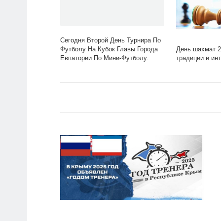
Сегодня Второй День Турнира По
День шахмат 2
Футболу На Кубок Главы Города
традиции и ин
Евпатории По Мини-Футболу.
Пацаны Не.. |Мбу «Дворец
Спорта» Им. Ю.а. Гагарина