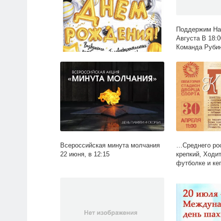
Поддержим Наш
Августа В 18:
Команда Рубин
Выездном Матч
«Дворец Спорт
Гагарина
А мы специально дожидались
темноты — иначе звёздочку
Управления по делам семьи,
молодежи и спорта с.. |МБУ
«Дворец Спорта» им. Ю.А.
Гагарина
Всероссийская минута молчания
…Среднего рос
22 июня, в 12:15
крепкий, Ходит
футболке и ке
груди у него 
Спорта» им. Ю