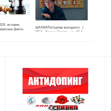
025: история,
ШАХМАТЫтурнир выходного.. |
тересные факты
МБУ «Дворец Спорта» им. Ю.А.
Гагарина