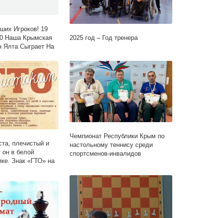
их Игроков! 19
2025 год – Год тренера
00 Наша Крымская
 Ялта Сыграет На
е С.. |Мбу
а» Им. Ю.а.
Чемпионат Республики Крым по
та, плечистый и
настольному теннису среди
 он в белой
спортсменов-инвалидов
пке. Знак «ГТО» на
… |МБУ «Дворец
.А. Гагарина