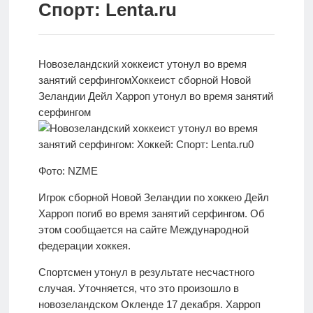
Спорт: Lenta.ru
Новости
Родителям
Новозеландский хоккеист утонул во время
О
занятий серфингом
Хоккеист сборной Новой
нас
Зеландии
Дейл Харроп утонул во время занятий
серфингом
Версия для
слабовидящих
Фото: NZME
Игрок сборной Новой Зеландии по хоккею Дейл
Харроп погиб во время занятий серфингом. Об
этом сообщается на сайте Международной
федерации хоккея.
Спортсмен утонул в результате несчастного
случая. Уточняется, что это произошло в
новозеландском Окленде 17 декабря. Харроп