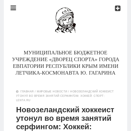
Документы
Контакты
Новости
Родителям
МУНИЦИПАЛЬНОЕ БЮДЖЕТНОЕ
О
УЧРЕЖДЕНИЕ «ДВОРЕЦ СПОРТА» ГОРОДА
нас
ЕВПАТОРИИ РЕСПУБЛИКИ КРЫМ ИМЕНИ
ЛЕТЧИКА-КОСМОНАВТА Ю. ГАГАРИНА
Версия для
Главная
слабовидящих
ГЛАВНАЯ
/
МИРОВЫЕ НОВОСТИ
/
НОВОЗЕЛАНДСКИЙ ХОККЕИСТ
УТОНУЛ ВО ВРЕМЯ ЗАНЯТИЙ СЕРФИНГОМ: ХОККЕЙ: СПОРТ:
Тренеры
LENTA.RU
Новозеландский хоккеист
Документы
утонул во время занятий
серфингом: Хоккей:
Контакты