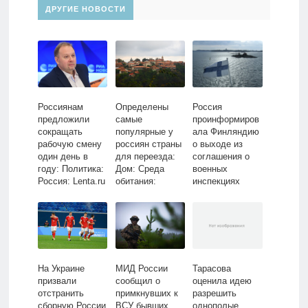
ДРУГИЕ НОВОСТИ
Россиянам
Определены
Россия
предложили
самые
проинформиров
сокращать
популярные у
ала Финляндию
рабочую смену
россиян страны
о выходе из
один день в
для переезда:
соглашения о
году: Политика:
Дом: Среда
военных
Россия: Lenta.ru
обитания:
инспекциях
Lenta.ru
На Украине
МИД России
Тарасова
призвали
сообщил о
оценила идею
отстранить
примкнувших к
разрешить
сборную России
ВСУ бывших
однополые