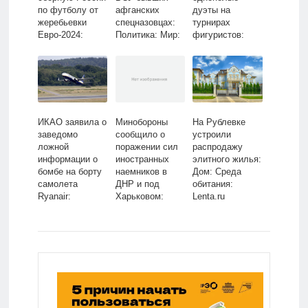
по футболу от
афганских
дуэты на
жеребьевки
спецназовцах:
турнирах
Евро-2024:
Политика: Мир:
фигуристов:
Футбол: Спорт:
Lenta.ru
Зимние виды:
Lenta.ru
Спорт: Lenta.ru
ИКАО заявила о
Минобороны
На Рублевке
заведомо
сообщило о
устроили
ложной
поражении сил
распродажу
информации о
иностранных
элитного жилья:
бомбе на борту
наемников в
Дом: Среда
самолета
ДНР и под
обитания:
Ryanair:
Харьковом:
Lenta.ru
Политика: Мир:
Политика:
Lenta.ru
Россия: Lenta.ru