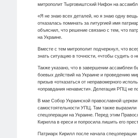
митрополит Тырговиштский Нифон на ассамбле
«Я не знаю всех деталей, но я знаю одну вещ
отказалась поминать за литургией имя патри
объяснил, что решение связано с тем, что па
на Украине.
Вместе с тем митрополит подчеркнул, что вс
знать ситуацию в точности, «чтобы судить о н
Также указано, что в завершении ассамблеи 
боевых действий на Украине и проведению мир
призыв «отказаться от неправомерного исполь
«оправдания ненависти». Делегация РПЦ не п
В мае Собор Украинской православной церкви
самостоятельности УПЦ. Там также выразили 
спецоперации на Украине. Перед этим Правос
Кирилла в ереси и попросила лишить его прес
Патриарх Кирилл после начала спецоперации 