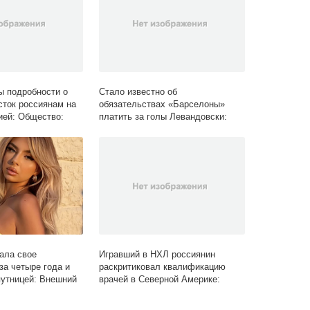
ы подробности о
Стало известно об
сток россиянам на
обязательствах «Барселоны»
зией: Общество:
платить за голы Левандовски:
ru
Футбол: Спорт: Lenta.ru
ала свое
Игравший в НХЛ россиянин
за четыре года и
раскритиковал квалификацию
утницей: Внешний
врачей в Северной Америке:
 Lenta.ru
Хоккей: Спорт: Lenta.ru