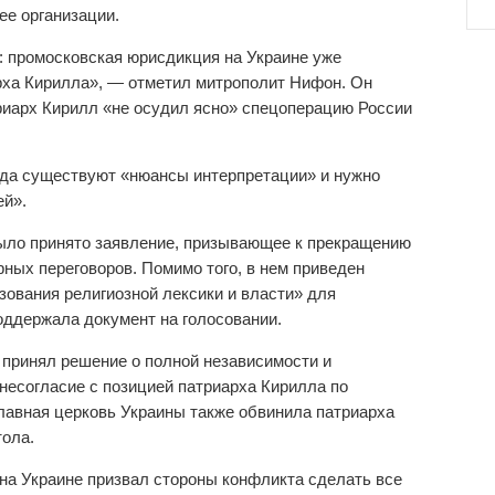
е организации.
ь: промосковская юрисдикция на Украине уже
арха Кирилла», — отметил митрополит Нифон. Он
триарх Кирилл «не осудил ясно» спецоперацию России
егда существуют «нюансы интерпретации» и нужно
ей».
было принято заявление, призывающее к прекращению
ных переговоров. Помимо того, в нем приведен
зования религиозной лексики и власти» для
оддержала документ на голосовании.
 принял решение о полной независимости и
несогласие с позицией патриарха Кирилла по
лавная церковь Украины также обвинила патриарха
тола.
на Украине призвал стороны конфликта сделать все