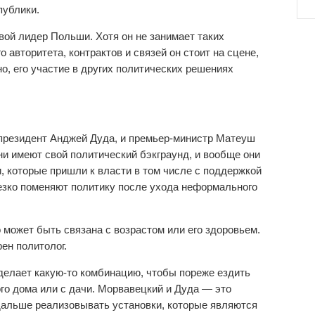
публики.
евой лидер Польши. Хотя он не занимает таких
о авторитета, контрактов и связей он стоит на сцене,
но, его участие в других политических решениях
 президент Анджей Дуда, и премьер-министр Матеуш
и имеют свой политический бэкграунд, и вообще они
и, которые пришли к власти в том числе с поддержкой
резко поменяют политику после ухода неформального
 может быть связана с возрастом или его здоровьем.
ен политолог.
делает какую-то комбинацию, чтобы пореже ездить
ого дома или с дачи. Морвавецкий и Дуда — это
дальше реализовывать установки, которые являются