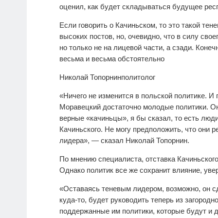
оценил, как будет складываться будущее рес
Если говорить о Качиньском, то это такой тен
высоких постов, но, очевидно, что в силу своег
но только не на лицевой части, а сзади. Конеч
весьма и весьма обстоятельно
Николай Топорнин
политолог
«Ничего не изменится в польской политике. И
Моравецкий достаточно молодые политики. Он
верные «качиньцы», я бы сказал, то есть люд
Качиньского. Не могу предположить, что они 
лидера», — сказал Николай Топорнин.
По мнению специалиста, отставка Качиньского
Однако политик все же сохранит влияние, увер
«Оставаясь теневым лидером, возможно, он с
куда-то, будет руководить теперь из загородн
поддержанные им политики, которые будут и 