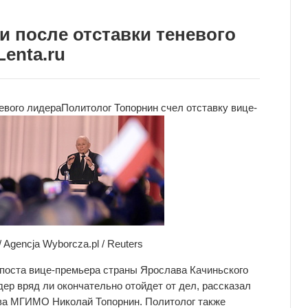
 после отставки теневого
enta.ru
евого лидера
Политолог Топорнин счел отставку
вице-
 Agencja Wyborcza.pl / Reuters
поста вице-премьера страны Ярослава Качиньского
дер вряд ли окончательно отойдет от дел, рассказал
ава МГИМО Николай Топорнин. Политолог также