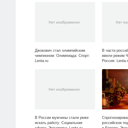
Джокович стал олимпийским
В части россий
чемпионом: Олимпиада: Спорт:
ввели режим Ч
Lenta.ru
Россия: Lenta.
В России мужчины стали реже
Спрогнозирова
искать работу: Социальная
российское по
сфера: Экономика: Lenta.ru
в Европе: Экон