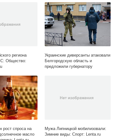
ского региона
Украинские диверсанты атаковали
С: Общество:
Белгородскую область и
ru
предложили губернатору
встретиться. Он согласился ради
пленных
н рост спроса на
Мужа Липницкой мобилизовали:
дсолнечное масло
Зимние виды: Спорт: Lenta.ru
омика: Lenta.ru