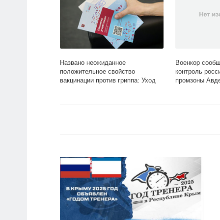
Названо неожиданное
Военкор сообщ
положительное свойство
контроль росс
вакцинации против гриппа: Уход
промзоны Авде
за собой: Забота о себе: Lenta.ru
Бывший СССР: 