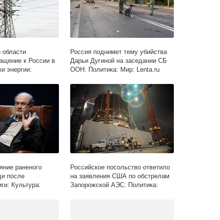
 области
Россия поднимет тему убийства
ащение к России в
Дарьи Дугиной на заседании СБ
и энергии:
ООН: Политика: Мир: Lenta.ru
ий СССР: Lenta.ru
яние раненого
Российское посольство ответило
ди после
на заявления США по обстрелам
ги: Культура:
Запорожской АЭС: Политика:
Мир: Lenta.ru