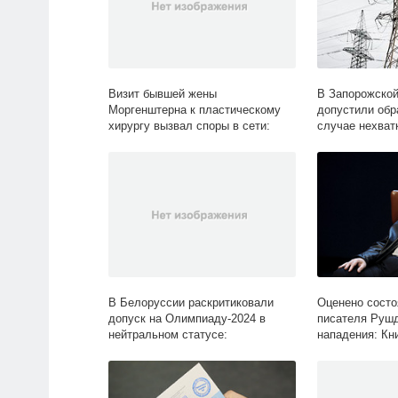
Визит бывшей жены
В Запорожской
Моргенштерна к пластическому
допустили обр
хирургу вызвал споры в сети:
случае нехватк
Личности: Ценности: Lenta.ru
Украина: Бывш
В Белоруссии раскритиковали
Оценено состо
допуск на Олимпиаду-2024 в
писателя Руш
нейтральном статусе:
нападения: Кни
Олимпиада: Спорт: Lenta.ru
Lenta.ru