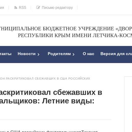
ния
RSS
Письмо редактору
НИЦИПАЛЬНОЕ БЮДЖЕТНОЕ УЧРЕЖДЕНИЕ «ДВОРЕ
РЕСПУБЛИКИ КРЫМ ИМЕНИ ЛЕТЧИКА-КОС
такты
Новости
Родителям
О нас
Версия для с
ОН РАСКРИТИКОВАЛ СБЕЖАВШИХ В США РОССИЙСКИХ
аскритиковал сбежавших в
альщиков: Летние виды: