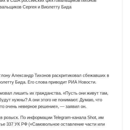
ших в США российских фехтовальщиков
Тихонов
альщиков Сергея и Виолетту Бида
тлону Александр Тихонов раскритиковал сбежавших в
летту Бида. Его слова приводит РИА Новости.
извал лишить их гражданства. «Пусть они живут там,
будут нужны? А они этого не понимают. Думаю, что
то очень неверное решение», — заявил он.
 розыск. По информации Telegram-канала Shot, им
тье 337 УК РФ («Самовольное оставление части или