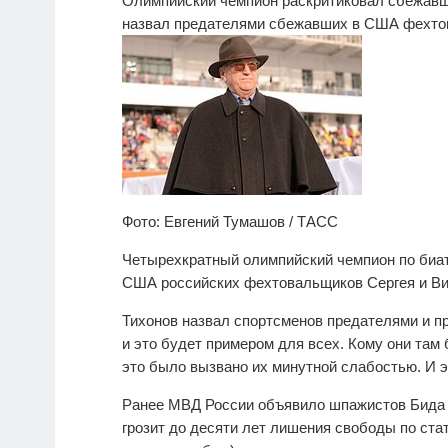
Олимпийский чемпион раскритиковал сбежав
назвал предателями сбежавших в США фехтов
Фото: Евгений Тумашов / ТАСС
Четырехкратный олимпийский чемпион по биа
США российских фехтовальщиков Сергея и Вио
Тихонов назвал спортсменов предателями и пр
и это будет примером для всех. Кому они там 
это было вызвано их минутной слабостью. И э
Ранее МВД России объявило шпажистов Бида в
грозит до десяти лет лишения свободы по ста