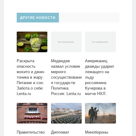
ДРУГИЕ НОВОСТИ
Раскрыта
Медведев
Американец
опасность
назвал условие
дважды ударил
мохито и джин-
мирного
лежащего на
тоника в жару:
сосуществовани
льду
Питание и сон:
я государств:
россиянина
Забота о себе:
Политика:
Кучерова в
Lenta.ru
Россия: Lenta.ru
матче НХЛ:
Хоккей: Спорт:
Lenta.ru
Правительство
Дипломат
Минобороны