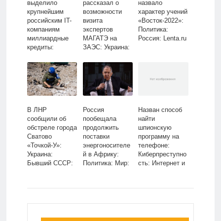
выделило
рассказал о
назвало
крупнейшим
возможности
характер учений
российским IT-
визита
«Восток-2022»:
компаниям
экспертов
Политика:
миллиардные
МАГАТЭ на
Россия: Lenta.ru
кредиты:
ЗАЭС: Украина:
Госэкономика:
Бывший СССР:
Экономика:
Lenta.ru
Lenta.ru
В ЛНР
Россия
Назван способ
сообщили об
пообещала
найти
обстреле города
продолжить
шпионскую
Сватово
поставки
программу на
«Точкой-У»:
энергоносителе
телефоне:
Украина:
й в Африку:
Киберпреступно
Бывший СССР:
Политика: Мир:
сть: Интернет и
Lenta.ru
Lenta.ru
СМИ: Lenta.ru