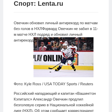
Спорт: Lenta.ru
Новости
Родителям
Овечкин обновил личный антирекорд по матчам
О
без голов в НХЛ
Форвард Овечкин не забил в 11-
нас
м
матче НХЛ подряд и обновил личный
антирекорд
Версия для
слабовидящих
Фото: Kyle Ross / USA TODAY Sports / Reuters
Российский нападающий и капитан «Вашингтон
Кэпиталс» Александр Овечкин продлил
безголевую серию в Национальной хоккейной
лиге (НХЛ). Об этом сообщает корреспондент