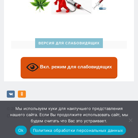
ВЕРСИЯ ДЛЯ СЛАБОВИДЯЩИХ
Вкл. режим для слабовидящих
Мы используем куки для наилучшего представления
© 2026
МБУ «Дворец спорта» им. Ю. Гагарина»
нашего сайта. Если Вы продолжите использовать сайт, мы
Создание и поддержка: sewwwa@gmail.com
будем считать что Вас это устраивает.
Ok
Политика обработки персональных данных