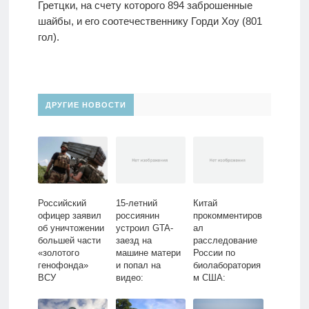
Гретцки, на счету которого 894 заброшенные
шайбы, и его соотечественнику Горди Хоу (801
гол).
ДРУГИЕ НОВОСТИ
Российский
15-летний
Китай
офицер заявил
россиянин
прокомментиров
об уничтожении
устроил GTA-
ал
большей части
заезд на
расследование
«золотого
машине матери
России по
генофонда»
и попал на
биолаборатория
ВСУ
видео:
м США:
Общество:
Политика: Мир:
Россия: Lenta.ru
Lenta.ru