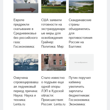
Европе
США заявили
Скандинавские
предрекли
готовности на
страны
скатывание в
экстраординарн
объединились
Средневековье
ые меры для
для
без российского
освобождения
противостояния
газа:
Грайнер:
России на
Госэкономика:
Политика: Мир:
Балтике:
Экономика:
Lenta.ru
Политика: Мир:
Lenta.ru
Lenta.ru
Озвучена
Стало известно
Путин поручил
спровоцировавш
о подрыве еще
кабмину
ая ледниковый
одной опоры
увеличить
период причина:
ЛЭП в Курской
зарплаты
Наука: Наука и
области:
бюджетникам:
техника:
Происшествия:
Госэкономика:
Lenta.ru
Россия: Lenta.ru
Экономика:
Lenta.ru