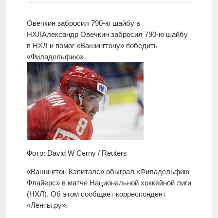
Новости
Овечкин забросил 790-ю шайбу в
НХЛ
Александр Овечкин забросил 790-ю шайбу
Родителям
в НХЛ и помог
«Вашингтону» победить
О
«Филадельфию»
нас
Версия для
слабовидящих
Фото: David W Cerny / Reuters
«Вашингтон Кэпиталс» обыграл «Филадельфию
Флайерс» в матче Национальной хоккейной лиги
(НХЛ). Об этом сообщает корреспондент
«Ленты.ру».