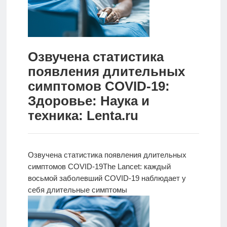
Новости
Родителям
Озвучена статистика
О
появления длительных
нас
симптомов COVID-19:
Версия для
Здоровье: Наука и
слабовидящих
техника: Lenta.ru
Озвучена статистика появления длительных
симптомов COVID-19
The Lancet: каждый
восьмой заболевший
COVID-19 наблюдает у
себя длительные симптомы