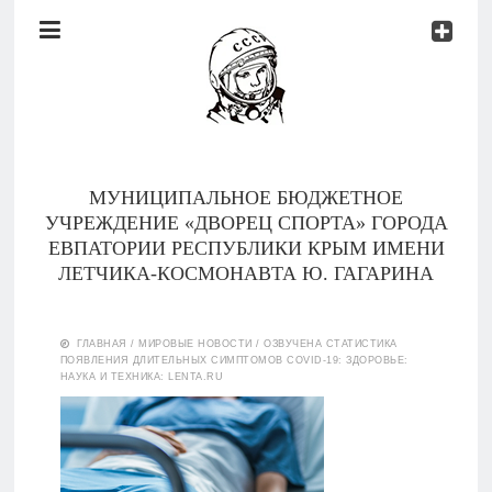
Документы
Контакты
Новости
Родителям
МУНИЦИПАЛЬНОЕ БЮДЖЕТНОЕ
О
УЧРЕЖДЕНИЕ «ДВОРЕЦ СПОРТА» ГОРОДА
нас
ЕВПАТОРИИ РЕСПУБЛИКИ КРЫМ ИМЕНИ
ЛЕТЧИКА-КОСМОНАВТА Ю. ГАГАРИНА
Версия для
Главная
слабовидящих
ГЛАВНАЯ
/
МИРОВЫЕ НОВОСТИ
/
ОЗВУЧЕНА СТАТИСТИКА
ПОЯВЛЕНИЯ ДЛИТЕЛЬНЫХ СИМПТОМОВ COVID-19: ЗДОРОВЬЕ:
Тренеры
НАУКА И ТЕХНИКА: LENTA.RU
Документы
Контакты