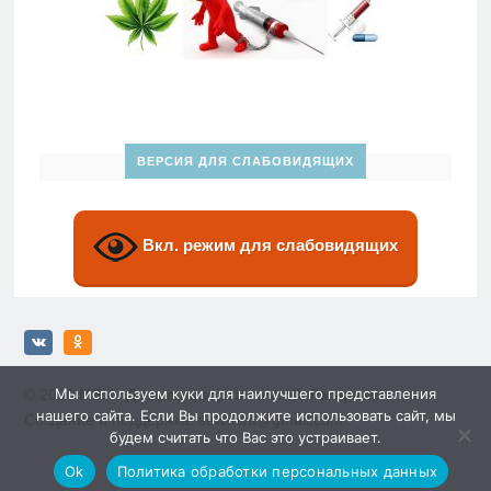
ВЕРСИЯ ДЛЯ СЛАБОВИДЯЩИХ
Вкл. режим для слабовидящих
Мы используем куки для наилучшего представления
© 2026
МБУ «Дворец спорта» им. Ю. Гагарина»
нашего сайта. Если Вы продолжите использовать сайт, мы
Создание и поддержка: sewwwa@gmail.com
будем считать что Вас это устраивает.
Ok
Политика обработки персональных данных