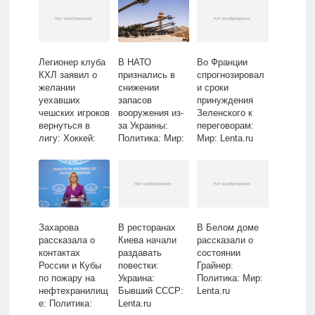
Легионер клуба
В НАТО
Во Франции
КХЛ заявил о
признались в
спрогнозировал
желании
снижении
и сроки
уехавших
запасов
принуждения
чешских игроков
вооружения из-
Зеленского к
вернуться в
за Украины:
переговорам:
лигу: Хоккей:
Политика: Мир:
Мир: Lenta.ru
Спорт: Lenta.ru
Lenta.ru
Захарова
В ресторанах
В Белом доме
рассказала о
Киева начали
рассказали о
контактах
раздавать
состоянии
России и Кубы
повестки:
Грайнер:
по пожару на
Украина:
Политика: Мир:
нефтехранилищ
Бывший СССР:
Lenta.ru
е: Политика:
Lenta.ru