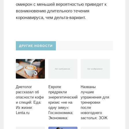
омикрон с меньшей вероятностью приведет к
возникновению длительного течения
коронавируса, чем дельта-вариант.
ДРУГИЕ НОВОСТИ
Диетолог
Европе
Названы
рассказал об
предрекли
лучшие
опасности кофе
энерегетический
упражнения для
и специй: Еда:
кризис «не на
тренировки
Из жизни:
одну зиму»:
после
Lenta.ru
Госэкономика:
новогоднего
Экономика:
застолья: ЗОЖ
Lenta.ru
и фитнес:
Спорт: Lenta.ru