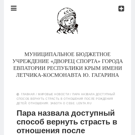
Документы
Контакты
Новости
Родителям
МУНИЦИПАЛЬНОЕ БЮДЖЕТНОЕ
О
УЧРЕЖДЕНИЕ «ДВОРЕЦ СПОРТА» ГОРОДА
нас
ЕВПАТОРИИ РЕСПУБЛИКИ КРЫМ ИМЕНИ
ЛЕТЧИКА-КОСМОНАВТА Ю. ГАГАРИНА
Версия для
Главная
слабовидящих
ГЛАВНАЯ
/
МИРОВЫЕ НОВОСТИ
/
ПАРА НАЗВАЛА ДОСТУПНЫЙ
СПОСОБ ВЕРНУТЬ СТРАСТЬ В ОТНОШЕНИЯ ПОСЛЕ РОЖДЕНИЯ
Тренеры
ДЕТЕЙ: ОТНОШЕНИЯ: ЗАБОТА О СЕБЕ: LENTA.RU
Пара назвала доступный
Документы
способ вернуть страсть в
отношения после
Контакты