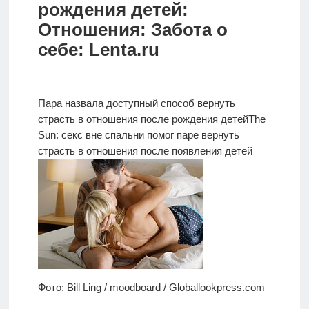
рождения детей:
Новости
Отношения: Забота о
себе: Lenta.ru
Родителям
О
нас
Пара назвала доступный способ вернуть
страсть в отношения после рождения детей
The
Версия для
Sun: секс
вне спальни помог паре вернуть
слабовидящих
страсть в отношения после появления детей
Фото: Bill Ling / moodboard / Globallookpress.com