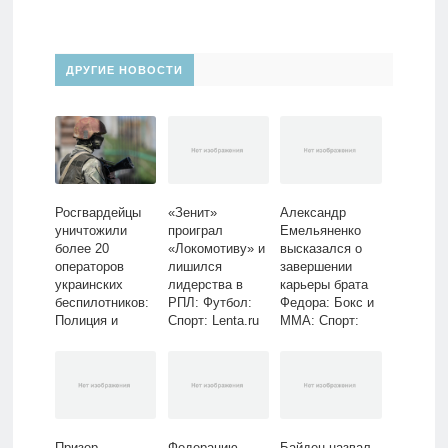
ДРУГИЕ НОВОСТИ
Росгвардейцы
«Зенит»
Александр
уничтожили
проиграл
Емельяненко
более 20
«Локомотиву» и
высказался о
операторов
лишился
завершении
украинских
лидерства в
карьеры брата
беспилотников:
РПЛ: Футбол:
Федора: Бокс и
Полиция и
Спорт: Lenta.ru
ММА: Спорт:
спецслужбы:
Lenta.ru
Силовые
структуры:
Lenta.ru
Призер
Федерацию
Байден назвал