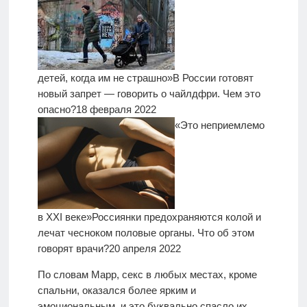
детей, когда им не страшно»
В России готовят
новый запрет — говорить о чайлдфри. Чем это
опасно?
18 февраля 2022
«Это неприемлемо
в XXI веке»
Россиянки предохраняются колой и
лечат чесноком половые органы. Что об этом
говорят врачи?
20 апреля 2022
По словам Марр, секс в любых местах, кроме
спальни, оказался более ярким и
эмоциональным, и это буквально спасло их