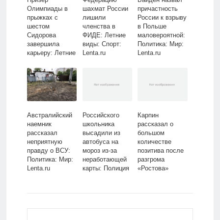
Олимпиады в
шахмат России
причастность
прыжках с
лишили
России к взрыву
шестом
членства в
в Польше
Сидорова
ФИДЕ: Летние
маловероятной:
завершила
виды: Спорт:
Политика: Мир:
карьеру: Летние
Lenta.ru
Lenta.ru
виды: Спорт:
Lenta.ru
Австралийский
Российского
Карпин
наемник
школьника
рассказал о
рассказал
высадили из
большом
неприятную
автобуса на
количестве
правду о ВСУ:
мороз из-за
позитива после
Политика: Мир:
неработающей
разгрома
Lenta.ru
карты: Полиция
«Ростова»
и спецслужбы:
«Зенитом»:
Силовые
Футбол: Спорт:
структуры:
Lenta.ru
Lenta.ru