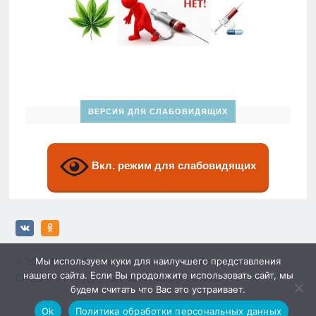
ВЕРСИЯ ДЛЯ СЛАБОВИДЯЩИХ
Вкл. режим для слабовидящих
Мы используем куки для наилучшего представления
© 2026
МБУ «Дворец спорта» им. Ю. Гагарина»
нашего сайта. Если Вы продолжите использовать сайт, мы
Создание и поддержка: sewwwa@gmail.com
будем считать что Вас это устраивает.
Ok
Политика обработки персональных данных