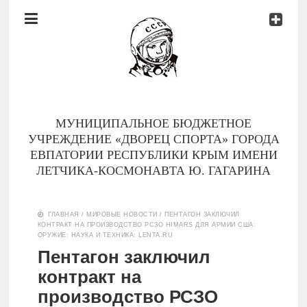
Документы
Контакты
Новости
Родителям
МУНИЦИПАЛЬНОЕ БЮДЖЕТНОЕ
О
УЧРЕЖДЕНИЕ «ДВОРЕЦ СПОРТА» ГОРОДА
нас
ЕВПАТОРИИ РЕСПУБЛИКИ КРЫМ ИМЕНИ
ЛЕТЧИКА-КОСМОНАВТА Ю. ГАГАРИНА
Версия для
Главная
слабовидящих
ГЛАВНАЯ
/
МИРОВЫЕ НОВОСТИ
/
ПЕНТАГОН ЗАКЛЮЧИЛ
КОНТРАКТ НА ПРОИЗВОДСТВО РСЗО HIMARS ДЛЯ АРМИИ США:
Тренеры
ОРУЖИЕ: НАУКА И ТЕХНИКА: LENTA.RU
Пентагон заключил
Документы
контракт на
производство РСЗО
Контакты