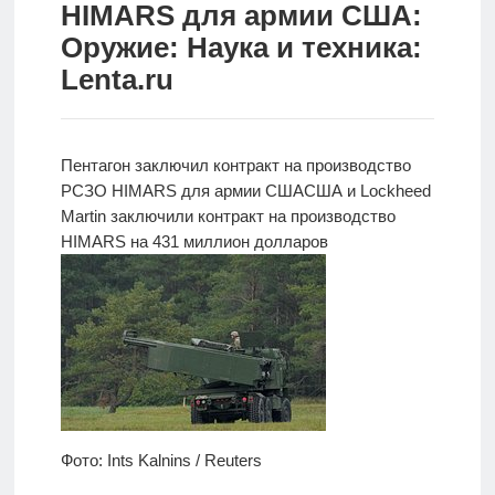
HIMARS для армии США:
Новости
Оружие: Наука и техника:
Lenta.ru
Родителям
О
нас
Пентагон заключил контракт на производство
РСЗО HIMARS для армии США
США и Lockheed
Версия для
Martin заключили
контракт на производство
слабовидящих
HIMARS на 431 миллион долларов
Фото: Ints Kalnins / Reuters