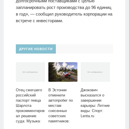
долгосрочными поставщиками с целью
запланировать рост производства до 96 единиц
в год», — сообщил руководитель корпорации на
встрече с инвесторами.
ДРУГИЕ НОВОСТИ
Отец сжегшего
В Эстонии
Джокович
российский
отменили
высказался о
паспорт певца
автопробег по
завершении
Шарлота
местам
карьеры: Летние
прокомментиров
снесенных
виды: Спорт:
ал решение
советских
Lenta.ru
суда: Музыка:
памятников:
Культура:
Прибалтика: