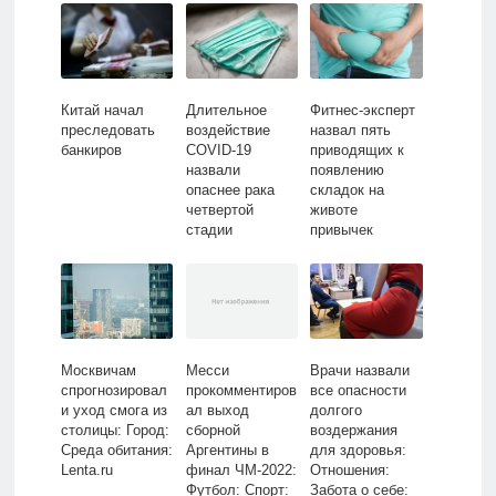
Lenta.ru
Бывший СССР:
Lenta.ru
Китай начал
Длительное
Фитнес-эксперт
преследовать
воздействие
назвал пять
банкиров
COVID-19
приводящих к
назвали
появлению
опаснее рака
складок на
четвертой
животе
стадии
привычек
Москвичам
Месси
Врачи назвали
спрогнозировал
прокомментиров
все опасности
и уход смога из
ал выход
долгого
столицы: Город:
сборной
воздержания
Среда обитания:
Аргентины в
для здоровья:
Lenta.ru
финал ЧМ-2022:
Отношения:
Футбол: Спорт:
Забота о себе: