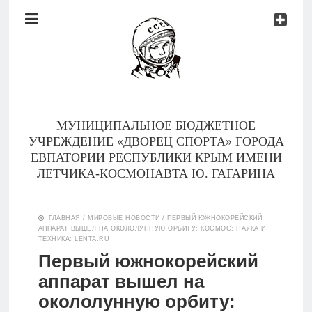
Документы
Контакты
Новости
Родителям
МУНИЦИПАЛЬНОЕ БЮДЖЕТНОЕ
О
УЧРЕЖДЕНИЕ «ДВОРЕЦ СПОРТА» ГОРОДА
нас
ЕВПАТОРИИ РЕСПУБЛИКИ КРЫМ ИМЕНИ
ЛЕТЧИКА-КОСМОНАВТА Ю. ГАГАРИНА
Версия для
Главная
слабовидящих
ГЛАВНАЯ
/
МИРОВЫЕ НОВОСТИ
/
ПЕРВЫЙ ЮЖНОКОРЕЙСКИЙ
АППАРАТ ВЫШЕЛ НА ОКОЛОЛУННУЮ ОРБИТУ: КОСМОС: НАУКА И
Тренеры
ТЕХНИКА: LENTA.RU
Первый южнокорейский
Документы
аппарат вышел на
окололунную орбиту:
Контакты