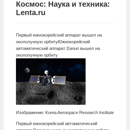
Космос: Наука и техника:
Новости
Lenta.ru
Родителям
О
Первый южнокорейский аппарат вышел на
нас
окололунную орбиту
Южнокорейский
автоматический
аппарат Danuri вышел на
Версия для
окололунную орбиту
слабовидящих
Изображение: Korea Aerospace Research Institute
Первый южнокорейский автоматический