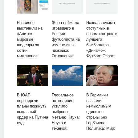
Россияне
Жена поймала
Названа сумма
выставили на
игравшего в
отступных в
«Авито»
России
новом контракте
мировые
футболиста на
лучшего
шедевры за
измене из-за
бомбардира
сотни
чизкейка:
«Динамо»:
миллионов
Отношения:
Футбол: Спорт:
рублей
Забота о себе:
Lenta.ru
Lenta.ru
В ЮАР
Глобальное
В Германии
опровергли
потепление
назвали
планы покинуть
усилило
немыслимым
выдавший
выбросы
единство
ордер на Путина
метана: Наука:
страны без
суд
Наука и
Горбачева:
техника:
Политика: Мир:
Lenta.ru
Lenta.ru