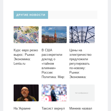
ДРУГИЕ НОВОСТИ
Курс евро резко
В США
Цены на
вырос: Рынки:
рассекретили
электричество
Экономика:
доклад о
предложили
Lenta.ru
«тайном
регулировать
влиянии»
по-новому:
России:
Рынки:
Политика: Мир:
Экономика:
Lenta.ru
Lenta.ru
На Украине
Таксист вернул
Минеев назвал