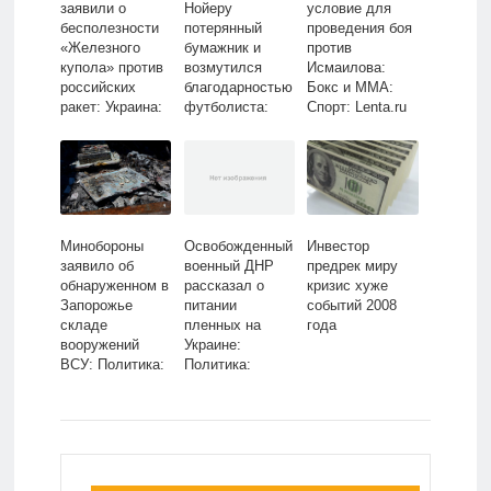
заявили о
Нойеру
условие для
бесполезности
потерянный
проведения боя
«Железного
бумажник и
против
купола» против
возмутился
Исмаилова:
российских
благодарностью
Бокс и ММА:
ракет: Украина:
футболиста:
Спорт: Lenta.ru
Бывший СССР:
Футбол: Спорт:
Lenta.ru
Lenta.ru
Минобороны
Освобожденный
Инвестор
заявило об
военный ДНР
предрек миру
обнаруженном в
рассказал о
кризис хуже
Запорожье
питании
событий 2008
складе
пленных на
года
вооружений
Украине:
ВСУ: Политика:
Политика:
Россия: Lenta.ru
Россия: Lenta.ru