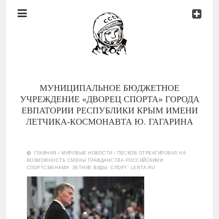
Документы
Контакты
Новости
Родителям
МУНИЦИПАЛЬНОЕ БЮДЖЕТНОЕ
О
УЧРЕЖДЕНИЕ «ДВОРЕЦ СПОРТА» ГОРОДА
нас
ЕВПАТОРИИ РЕСПУБЛИКИ КРЫМ ИМЕНИ
ЛЕТЧИКА-КОСМОНАВТА Ю. ГАГАРИНА
Версия для
Главная
слабовидящих
ГЛАВНАЯ
/
МИРОВЫЕ НОВОСТИ
/
ПЕСКОВ ОТРЕАГИРОВАЛ НА
ВОЗМОЖНОСТЬ СМЕНЫ ГРАЖДАНСТВА РОССИЙСКИМИ
Тренеры
СПОРТСМЕНАМИ: ЛЕТНИЕ ВИДЫ: СПОРТ: LENTA.RU
Документы
Контакты