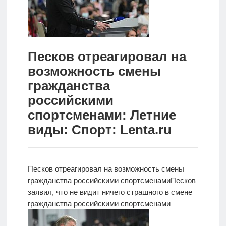
Новости
Родителям
Песков отреагировал на
О
возможность смены
нас
гражданства
Версия для
российскими
слабовидящих
спортсменами: Летние
виды: Спорт: Lenta.ru
Песков отреагировал на возможность смены
гражданства российскими спортсменами
Песков
заявил, что не видит ничего страшного в смене
гражданства российскими спортсменами