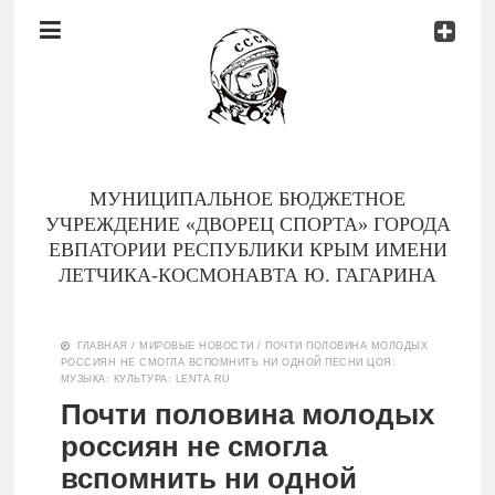
Документы
Контакты
Новости
Родителям
МУНИЦИПАЛЬНОЕ БЮДЖЕТНОЕ
О
УЧРЕЖДЕНИЕ «ДВОРЕЦ СПОРТА» ГОРОДА
нас
ЕВПАТОРИИ РЕСПУБЛИКИ КРЫМ ИМЕНИ
ЛЕТЧИКА-КОСМОНАВТА Ю. ГАГАРИНА
Версия для
Главная
слабовидящих
ГЛАВНАЯ
/
МИРОВЫЕ НОВОСТИ
/
ПОЧТИ ПОЛОВИНА МОЛОДЫХ
РОССИЯН НЕ СМОГЛА ВСПОМНИТЬ НИ ОДНОЙ ПЕСНИ ЦОЯ:
Тренеры
МУЗЫКА: КУЛЬТУРА: LENTA.RU
Почти половина молодых
Документы
россиян не смогла
вспомнить ни одной
Контакты