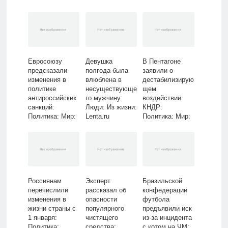
Lenta.ru
Евросоюзу
Девушка
В Пентагоне
предсказали
полгода была
заявили о
изменения в
влюблена в
дестабилизирую
политике
несуществующе
щем
антироссийских
го мужчину:
воздействии
санкций:
Люди: Из жизни:
КНДР:
Политика: Мир:
Lenta.ru
Политика: Мир:
Lenta.ru
Lenta.ru
Россиянам
Эксперт
Бразильской
перечислили
рассказал об
конфедерации
изменения в
опасности
футбола
жизни страны с
популярного
предъявили иск
1 января:
чистящего
из-за инцидента
Политика:
средства:
с котом на ЧМ: