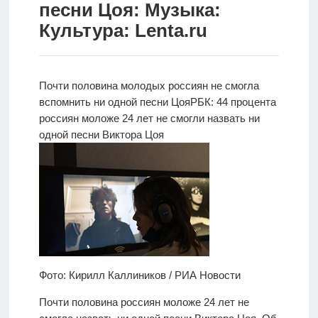
песни Цоя: Музыка:
Новости
Культура: Lenta.ru
Родителям
О
Почти половина молодых россиян не смогла
нас
вспомнить ни одной песни Цоя
РБК: 44 процента
россиян моложе 24 лет не смогли назвать ни
Версия для
одной песни Виктора Цоя
слабовидящих
Фото: Кирилл Каллиников / РИА Новости
Почти половина россиян моложе 24 лет не