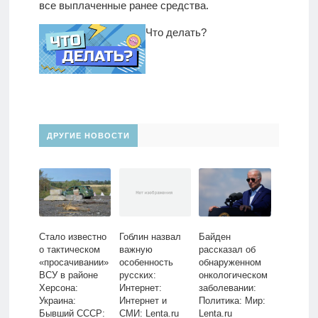
все выплаченные ранее средства.
Что делать?
ДРУГИЕ НОВОСТИ
Стало известно
Гоблин назвал
Байден
о тактическом
важную
рассказал об
«просачивании»
особенность
обнаруженном
ВСУ в районе
русских:
онкологическом
Херсона:
Интернет:
заболевании:
Украина:
Интернет и
Политика: Мир:
Бывший СССР:
СМИ: Lenta.ru
Lenta.ru