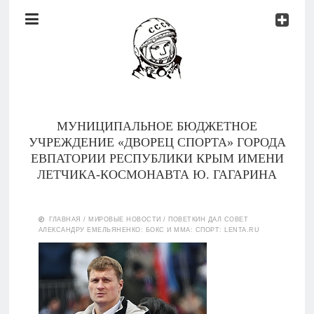
Документы
Контакты
Новости
Родителям
МУНИЦИПАЛЬНОЕ БЮДЖЕТНОЕ
О
УЧРЕЖДЕНИЕ «ДВОРЕЦ СПОРТА» ГОРОДА
нас
ЕВПАТОРИИ РЕСПУБЛИКИ КРЫМ ИМЕНИ
ЛЕТЧИКА-КОСМОНАВТА Ю. ГАГАРИНА
Версия для
Главная
слабовидящих
ГЛАВНАЯ
/
МИРОВЫЕ НОВОСТИ
/
ПОВЕТКИН ДАЛ СОВЕТ
АЛЕКСАНДРУ ЕМЕЛЬЯНЕНКО: БОКС И ММА: СПОРТ: LENTA.RU
Тренеры
Документы
Контакты