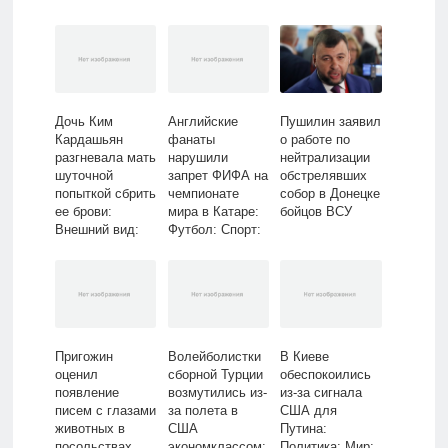
Дочь Ким
Английские
Пушилин заявил
Кардашьян
фанаты
о работе по
разгневала мать
нарушили
нейтрализации
шуточной
запрет ФИФА на
обстрелявших
попыткой сбрить
чемпионате
собор в Донецке
ее брови:
мира в Катаре:
бойцов ВСУ
Внешний вид:
Футбол: Спорт:
Ценности:
Lenta.ru
Lenta.ru
Пригожин
Волейболистки
В Киеве
оценил
сборной Турции
обеспокоились
появление
возмутились из-
из-за сигнала
писем с глазами
за полета в
США для
животных в
США
Путина:
посольствах
экономклассом:
Политика: Мир: