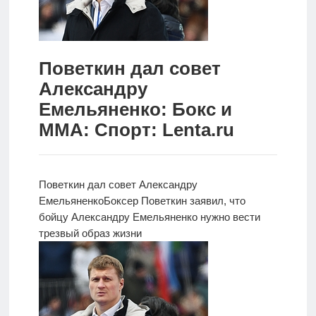
Новости
Родителям
Поветкин дал совет
О
Александру
нас
Емельяненко: Бокс и
ММА: Спорт: Lenta.ru
Версия для
слабовидящих
Поветкин дал совет Александру
Емельяненко
Боксер Поветкин заявил, что
бойцу Александру
Емельяненко нужно вести
трезвый образ жизни