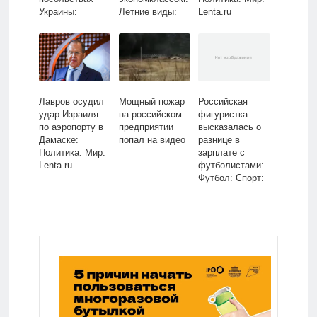
Украины:
Летние виды:
Lenta.ru
Политика:
Спорт: Lenta.ru
Россия: Lenta.ru
Лавров осудил
Мощный пожар
Российская
удар Израиля
на российском
фигуристка
по аэропорту в
предприятии
высказалась о
Дамаске:
попал на видео
разнице в
Политика: Мир:
зарплате с
Lenta.ru
футболистами:
Футбол: Спорт:
Lenta.ru