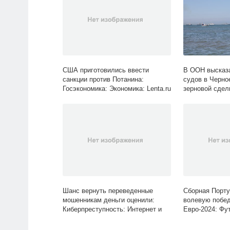
США приготовились ввести
В ООН высказа
санкции против Потанина:
судов в Черно
Госэкономика: Экономика: Lenta.ru
зерновой сдел
Шанс вернуть переведенные
Сборная Порту
мошенникам деньги оценили:
волевую побед
Киберпреступность: Интернет и
Евро-2024: Фут
СМИ: Lenta.ru
Lenta.ru