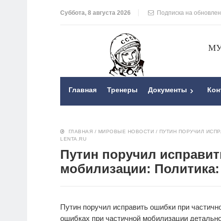
Суббота, 8 августа 2026
Подписка на обновле
МУ
Главная
Тренеры
Документы
Кон
ГЛАВНАЯ
/
МИРОВЫЕ НОВОСТИ
/
ПУТИН ПОРУЧИЛ ИСПР
LENTA.RU
Путин поручил исправит
мобилизации: Политика: 
Путин поручил исправить ошибки при частичн
ошибках при частичной мобилизации детально