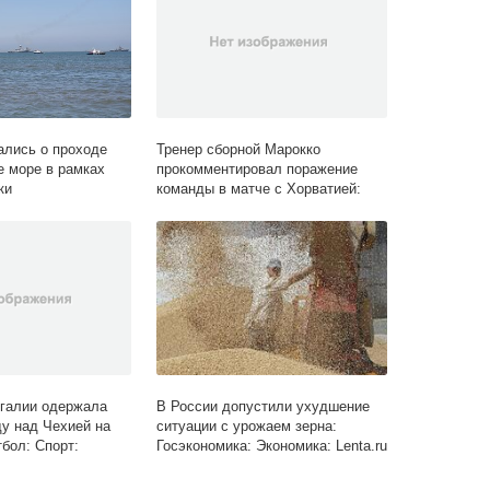
лись о проходе
Тренер сборной Марокко
е море в рамках
прокомментировал поражение
ки
команды в матче с Хорватией:
Футбол: Спорт: Lenta.ru
галии одержала
В России допустили ухудшение
у над Чехией на
ситуации с урожаем зерна:
бол: Спорт:
Госэкономика: Экономика: Lenta.ru