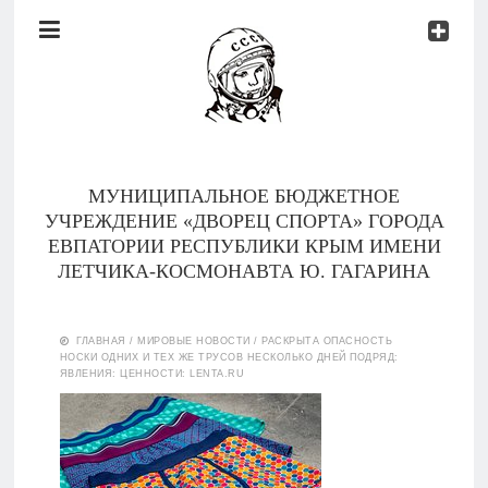
Документы
Контакты
Новости
Родителям
МУНИЦИПАЛЬНОЕ БЮДЖЕТНОЕ
О
УЧРЕЖДЕНИЕ «ДВОРЕЦ СПОРТА» ГОРОДА
нас
ЕВПАТОРИИ РЕСПУБЛИКИ КРЫМ ИМЕНИ
ЛЕТЧИКА-КОСМОНАВТА Ю. ГАГАРИНА
Версия для
Главная
слабовидящих
ГЛАВНАЯ
/
МИРОВЫЕ НОВОСТИ
/
РАСКРЫТА ОПАСНОСТЬ
НОСКИ ОДНИХ И ТЕХ ЖЕ ТРУСОВ НЕСКОЛЬКО ДНЕЙ ПОДРЯД:
Тренеры
ЯВЛЕНИЯ: ЦЕННОСТИ: LENTA.RU
Документы
Контакты