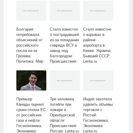
Болгария
Стало известно
Стало известно
потребовала
о пострадавшей
о взрывах в
объяснений от
из-за попадания
районе
российского
снаряда ВСУ в
аэропорта в
посла из-за
завод под
Киеве: Украина:
Грозева:
Белгородом:
Бывший СССР:
Политика: Мир:
Происшествия:
Lenta.ru
Lenta.ru
Россия: Lenta.ru
Премьер
Три человека
Индия захотела
Канады оценил
погибли при
удвоить объемы
сроки отказа ЕС
пожаре в
торговли с
от российских
Оренбургской
Россий:
газа и нефти:
области:
Госэкономика:
Госэкономика:
Происшествия:
Экономика:
Экономика:
Россия: Lenta.ru
Lenta.ru