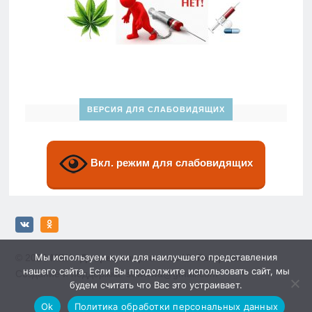
ВЕРСИЯ ДЛЯ СЛАБОВИДЯЩИХ
Вкл. режим для слабовидящих
Мы используем куки для наилучшего представления
© 2026
МБУ «Дворец спорта» им. Ю. Гагарина»
нашего сайта. Если Вы продолжите использовать сайт, мы
Создание и поддержка: sewwwa@gmail.com
будем считать что Вас это устраивает.
Ok
Политика обработки персональных данных