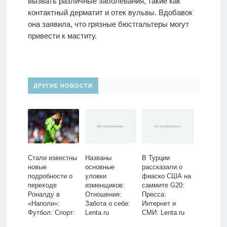
вызвать различные заболевания, такие как
контактный дерматит и отек вульвы. Вдобавок
она заявила, что грязные бюстгальтеры могут
привести к маститу.
ДРУГИЕ НОВОСТИ
Стали известны
Названы
В Турции
новые
основные
рассказали о
подробности о
уловки
фиаско США на
переходе
изменщиков:
саммите G20:
Роналду в
Отношения:
Пресса:
«Наполи»:
Забота о себе:
Интернет и
Футбол: Спорт:
Lenta.ru
СМИ: Lenta.ru
Lenta.ru