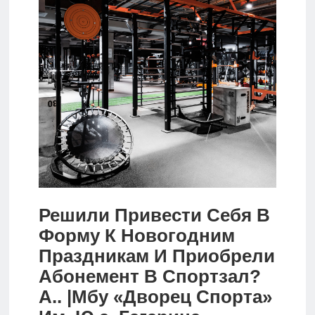
Новости
Родителям
О
нас
Версия для
слабовидящих
Решили Привести Себя В
Форму К Новогодним
Праздникам И Приобрели
Абонемент В Спортзал?
А.. |Мбу «Дворец Спорта»