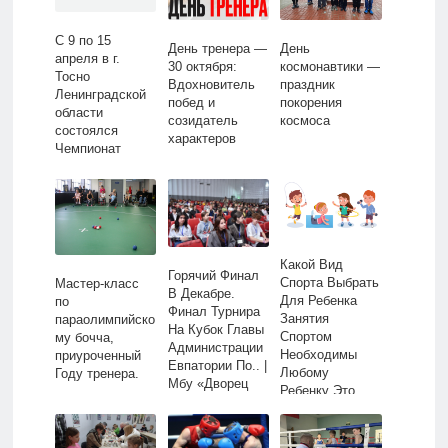
С 9 по 15
День тренера —
День
апреля в г.
30 октября:
космонавтики —
Тосно
Вдохновитель
праздник
Ленинградской
побед и
покорения
области
созидатель
космоса
состоялся
характеров
Чемпионат
России по
пауэрлифтингу
среди лиц с.. |
МБУ «Дворец
Спорта» им.
Ю.А. Гагарина
Какой Вид
Горячий Финал
Спорта Выбрать
Мастер-класс
В Декабре.
Для Ребенка
по
Финал Турнира
Занятия
параолимпийско
На Кубок Главы
Спортом
му бочча,
Администрации
Необходимы
приуроченный
Евпатории По.. |
Любому
Году тренера.
Мбу «Дворец
Ребенку Это
Спорта» Им.
Помогает Ему.. |
Ю.а. Гагарина
Мбу «Дворец
Спорта» Им.