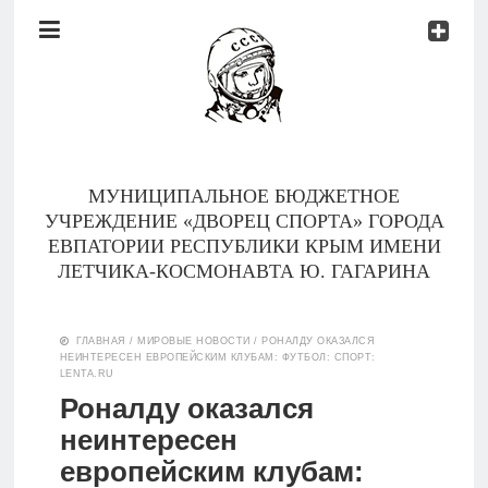
Документы
Контакты
Новости
Родителям
МУНИЦИПАЛЬНОЕ БЮДЖЕТНОЕ
О
УЧРЕЖДЕНИЕ «ДВОРЕЦ СПОРТА» ГОРОДА
нас
ЕВПАТОРИИ РЕСПУБЛИКИ КРЫМ ИМЕНИ
ЛЕТЧИКА-КОСМОНАВТА Ю. ГАГАРИНА
Версия для
Главная
слабовидящих
ГЛАВНАЯ
/
МИРОВЫЕ НОВОСТИ
/
РОНАЛДУ ОКАЗАЛСЯ
НЕИНТЕРЕСЕН ЕВРОПЕЙСКИМ КЛУБАМ: ФУТБОЛ: СПОРТ:
Тренеры
LENTA.RU
Роналду оказался
Документы
неинтересен
европейским клубам:
Контакты