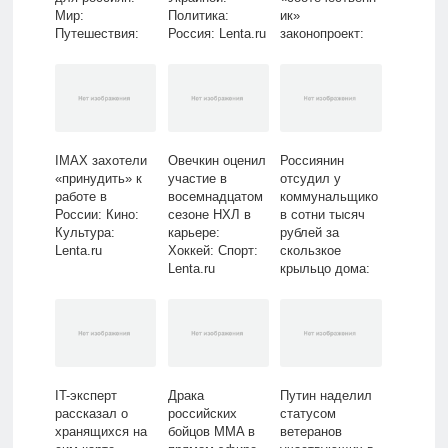
Мир:
Политика:
ик»
Путешествия:
Россия: Lenta.ru
законопроект:
Lenta.ru
Политика:
Россия: Lenta.ru
IMAX захотели
Овечкин оценил
Россиянин
«принудить» к
участие в
отсудил у
работе в
восемнадцатом
коммунальщико
России: Кино:
сезоне НХЛ в
в сотни тысяч
Культура:
карьере:
рублей за
Lenta.ru
Хоккей: Спорт:
скользкое
Lenta.ru
крыльцо дома:
Дом: Среда
обитания:
Lenta.ru
IT-эксперт
Драка
Путин наделил
рассказал о
российских
статусом
хранящихся на
бойцов MMA в
ветеранов