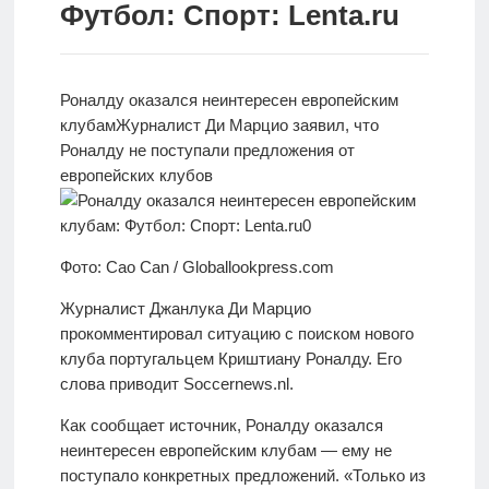
Футбол: Спорт: Lenta.ru
Новости
Родителям
Роналду оказался неинтересен европейским
О
клубам
Журналист Ди Марцио заявил, что
нас
Роналду не
поступали предложения от
европейских клубов
Версия для
слабовидящих
Фото: Cao Can / Globallookpress.com
Журналист Джанлука Ди Марцио
прокомментировал ситуацию с поиском нового
клуба португальцем Криштиану Роналду. Его
слова приводит Soccernews.nl.
Как сообщает источник, Роналду оказался
неинтересен европейским клубам — ему не
поступало конкретных предложений. «Только из