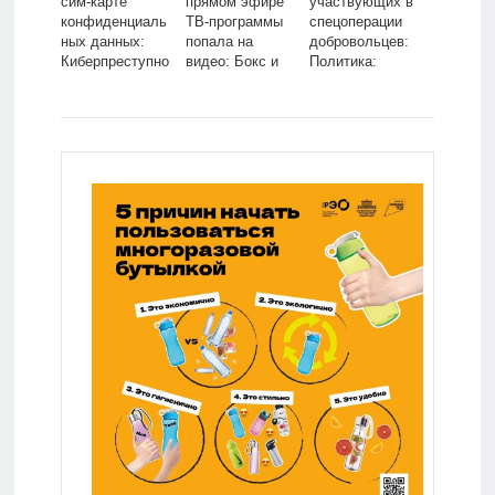
сим-карте
прямом эфире
участвующих в
конфиденциаль
ТВ-программы
спецоперации
ных данных:
попала на
добровольцев:
Киберпреступно
видео: Бокс и
Политика:
сть: Интернет и
ММА: Спорт:
Россия: Lenta.ru
СМИ: Lenta.ru
Lenta.ru