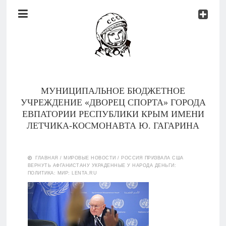
Документы
Контакты
Новости
Родителям
МУНИЦИПАЛЬНОЕ БЮДЖЕТНОЕ
О
УЧРЕЖДЕНИЕ «ДВОРЕЦ СПОРТА» ГОРОДА
нас
ЕВПАТОРИИ РЕСПУБЛИКИ КРЫМ ИМЕНИ
ЛЕТЧИКА-КОСМОНАВТА Ю. ГАГАРИНА
Версия для
Главная
слабовидящих
ГЛАВНАЯ
/
МИРОВЫЕ НОВОСТИ
/
РОССИЯ ПРИЗВАЛА США
ВЕРНУТЬ АФГАНИСТАНУ УКРАДЕННЫЕ У НАРОДА ДЕНЬГИ:
Тренеры
ПОЛИТИКА: МИР: LENTA.RU
Документы
Контакты