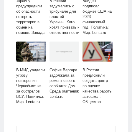
Украину
В России
Байден
предупредили
задумались о
подписал
об опасности
трибунале для
бюджет США на
потерять
властей
2023
территории в
Украины. Кого
финансовый
обмен на
хотят призвать к
год: Политика:
помощь Запада:
ответственности
Мир: Lenta.ru
Политика: Мир:
и какое
Lenta.ru
наказание им
готовят?:
Украина:
Бывший СССР:
Lenta.ru
В МИД увидели
София Вергара
В России
угрозу
задолжала за
предложили
повторения
ремонт своего
создать центр
Чернобыля из-
особняка: Дом:
по оценке
за обстрелов
Среда обитания:
качества работы
ВСУ: Политика:
Lenta.ru
автошкол:
Мир: Lenta.ru
Общество:
Россия: Lenta.ru