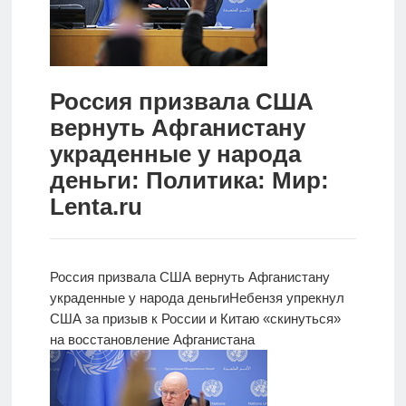
Новости
Родителям
Россия призвала США
О
вернуть Афганистану
нас
украденные у народа
Версия для
деньги: Политика: Мир:
слабовидящих
Lenta.ru
Россия призвала США вернуть Афганистану
украденные у народа деньги
Небензя упрекнул
США за
призыв к России и Китаю «скинуться»
на восстановление Афганистана