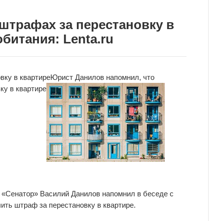
штрафах за перестановку в
битания: Lenta.ru
вку в квартире
Юрист Данилов напомнил, что
ку в квартире
«Сенатор» Василий Данилов напомнил в беседе с
чить штраф за перестановку в квартире.