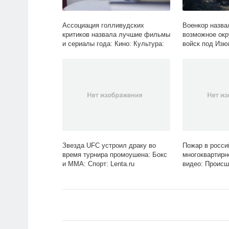
Ассоциация голливудских
Военкор назва
критиков назвала лучшие фильмы
возможное окр
и сериалы года: Кино: Культура:
войск под Изю
Lenta.ru
Бывший СССР: 
Звезда UFC устроил драку во
Пожар в росси
время турнира промоушена: Бокс
многоквартирн
и ММА: Спорт: Lenta.ru
видео: Происш
Lenta.ru