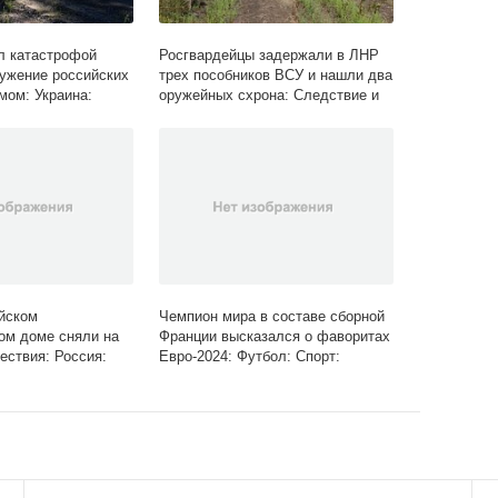
л катастрофой
Росгвардейцы задержали в ЛНР
ужение российских
трех пособников ВСУ и нашли два
мом: Украина:
оружейных схрона: Следствие и
Lenta.ru
суд: Силовые структуры: Lenta.ru
йском
Чемпион мира в составе сборной
ом доме сняли на
Франции высказался о фаворитах
ествия: Россия:
Евро-2024: Футбол: Спорт:
Lenta.ru