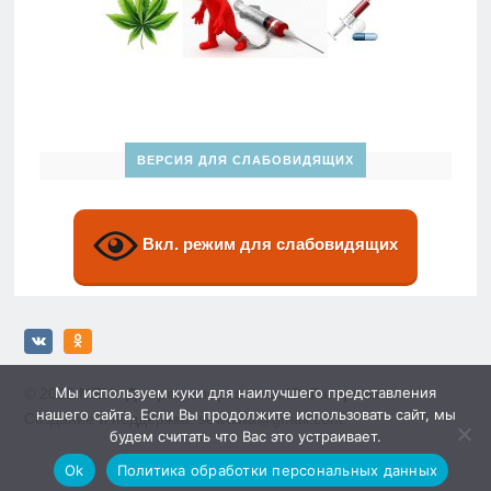
ВЕРСИЯ ДЛЯ СЛАБОВИДЯЩИХ
Вкл. режим для слабовидящих
Мы используем куки для наилучшего представления
© 2026
МБУ «Дворец спорта» им. Ю. Гагарина»
нашего сайта. Если Вы продолжите использовать сайт, мы
Создание и поддержка: sewwwa@gmail.com
будем считать что Вас это устраивает.
Ok
Политика обработки персональных данных