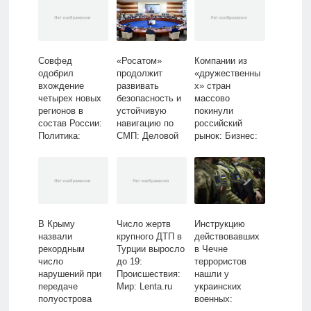
Совфед
«Росатом»
Компании из
одобрил
продолжит
«дружественны
вхождение
развивать
х» стран
четырех новых
безопасность и
массово
регионов в
устойчивую
покинули
состав России:
навигацию по
российский
Политика:
СМП: Деловой
рынок: Бизнес:
Россия: Lenta.ru
климат:
Экономика:
Экономика:
Lenta.ru
Lenta.ru
В Крыму
Число жертв
Инструкцию
назвали
крупного ДТП в
действовавших
рекордным
Турции выросло
в Чечне
число
до 19:
террористов
нарушений при
Происшествия:
нашли у
передаче
Мир: Lenta.ru
украинских
полуострова
военных: