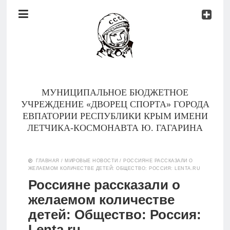
Документы
Контакты
Новости
Родителям
МУНИЦИПАЛЬНОЕ БЮДЖЕТНОЕ
О
УЧРЕЖДЕНИЕ «ДВОРЕЦ СПОРТА» ГОРОДА
нас
ЕВПАТОРИИ РЕСПУБЛИКИ КРЫМ ИМЕНИ
ЛЕТЧИКА-КОСМОНАВТА Ю. ГАГАРИНА
Версия для
Главная
слабовидящих
ГЛАВНАЯ
/
МИРОВЫЕ НОВОСТИ
/
РОССИЯНЕ РАССКАЗАЛИ О
ЖЕЛАЕМОМ КОЛИЧЕСТВЕ ДЕТЕЙ: ОБЩЕСТВО: РОССИЯ: LENTA.RU
Тренеры
Россияне рассказали о
желаемом количестве
Документы
детей: Общество: Россия:
Контакты
Lenta.ru