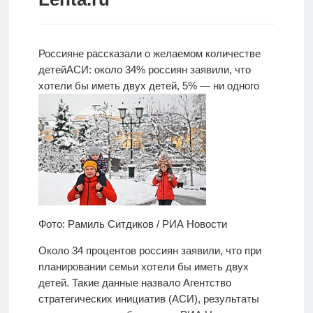
Новости
Родителям
Россияне рассказали о желаемом количестве
детей
АСИ: около 34% россиян заявили, что
О
хотели бы
иметь двух детей, 5% — ни одного
нас
Версия для
слабовидящих
Фото: Рамиль Ситдиков / РИА Новости
Около 34 процентов россиян заявили, что при
планировании семьи хотели бы иметь двух
детей. Такие данные назвало Агентство
стратегических инициатив (АСИ), результаты