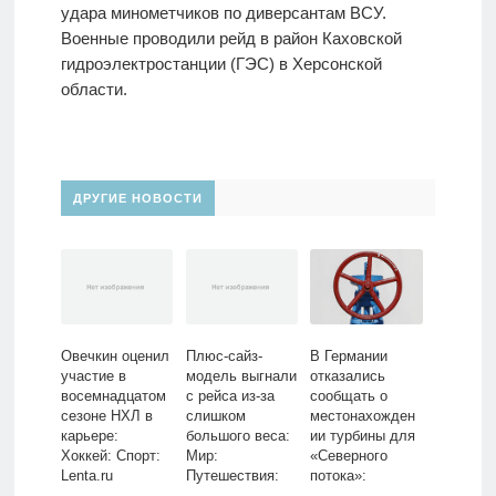
удара минометчиков по диверсантам ВСУ.
Военные проводили рейд в район Каховской
гидроэлектростанции (ГЭС) в Херсонской
области.
ДРУГИЕ НОВОСТИ
Овечкин оценил
Плюс-сайз-
В Германии
участие в
модель выгнали
отказались
восемнадцатом
с рейса из-за
сообщать о
сезоне НХЛ в
слишком
местонахожден
карьере:
большого веса:
ии турбины для
Хоккей: Спорт:
Мир:
«Северного
Lenta.ru
Путешествия:
потока»:
Lenta.ru
Госэкономика: