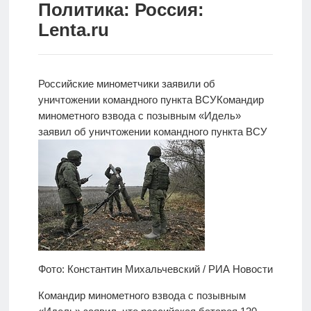
Политика: Россия:
Новости
Lenta.ru
Родителям
О
Российские минометчики заявили об
нас
уничтожении командного пункта ВСУ
Командир
минометного
взвода с позывным «Идель»
Версия для
заявил об уничтожении командного пункта ВСУ
слабовидящих
Фото: Константин Михальчевский / РИА Новости
Командир минометного взвода с позывным