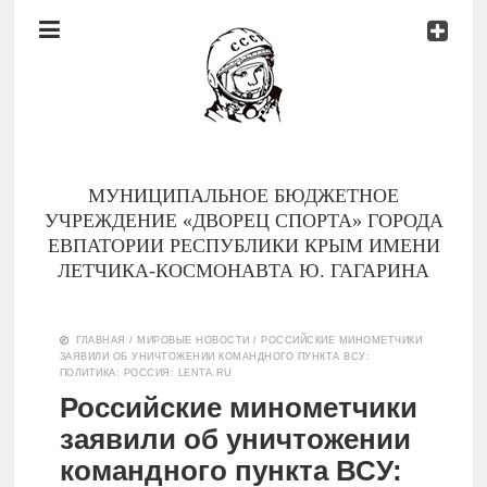
Документы
Контакты
Новости
Родителям
МУНИЦИПАЛЬНОЕ БЮДЖЕТНОЕ
О
УЧРЕЖДЕНИЕ «ДВОРЕЦ СПОРТА» ГОРОДА
нас
ЕВПАТОРИИ РЕСПУБЛИКИ КРЫМ ИМЕНИ
ЛЕТЧИКА-КОСМОНАВТА Ю. ГАГАРИНА
Версия для
Главная
слабовидящих
ГЛАВНАЯ
/
МИРОВЫЕ НОВОСТИ
/
РОССИЙСКИЕ МИНОМЕТЧИКИ
ЗАЯВИЛИ ОБ УНИЧТОЖЕНИИ КОМАНДНОГО ПУНКТА ВСУ:
Тренеры
ПОЛИТИКА: РОССИЯ: LENTA.RU
Российские минометчики
Документы
заявили об уничтожении
командного пункта ВСУ:
Контакты