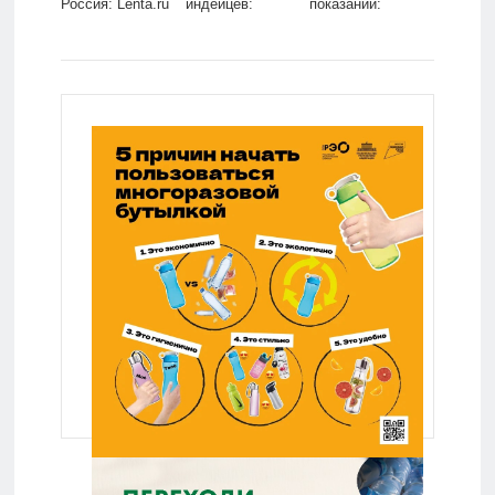
Россия: Lenta.ru
индейцев:
показаний:
Бизнес:
Политика: Мир:
Экономика:
Lenta.ru
Lenta.ru