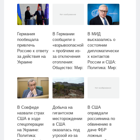
Экономика:
Lenta.ru
Германия
В Германии
В МИД
пообещала
сообщили о
высказались о
привлечь
«взрывоопасной
состоянии
Россию к ответу
» проблеме из-
дипломатически
за действия на
за отключения
х контактов
Украине
отопления:
России и США:
Общество: Мир:
Политика: Мир:
Lenta.ru
Lenta.ru
В Совфеде
Добыча на
В США
назвали страх
гигантском
оправдали
США в ходе
месторождении
россиянина по
спецоперации
в США
обвинению в
на Украине:
оказалась под
даче ФБР
Политика:
угрозой из-за
ложных