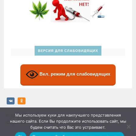
ВЕРСИЯ ДЛЯ СЛАБОВИДЯЩИХ
Вкл. режим для слабовидящих
Мы используем куки для наилучшего представления
© 2026
МБУ «Дворец спорта» им. Ю. Гагарина»
нашего сайта. Если Вы продолжите использовать сайт, мы
Создание и поддержка: sewwwa@gmail.com
будем считать что Вас это устраивает.