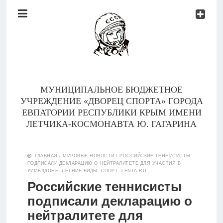
Документы
Контакты
Новости
Родителям
МУНИЦИПАЛЬНОЕ БЮДЖЕТНОЕ
О
УЧРЕЖДЕНИЕ «ДВОРЕЦ СПОРТА» ГОРОДА
нас
ЕВПАТОРИИ РЕСПУБЛИКИ КРЫМ ИМЕНИ
ЛЕТЧИКА-КОСМОНАВТА Ю. ГАГАРИНА
Версия для
Главная
слабовидящих
ГЛАВНАЯ
/
МИРОВЫЕ НОВОСТИ
/
РОССИЙСКИЕ ТЕННИСИСТЫ
ПОДПИСАЛИ ДЕКЛАРАЦИЮ О НЕЙТРАЛИТЕТЕ ДЛЯ УЧАСТИЯ В
Тренеры
УИМБЛДОНЕ: ЛЕТНИЕ ВИДЫ: СПОРТ: LENTA.RU
Российские теннисисты
Документы
подписали декларацию о
нейтралитете для
Контакты