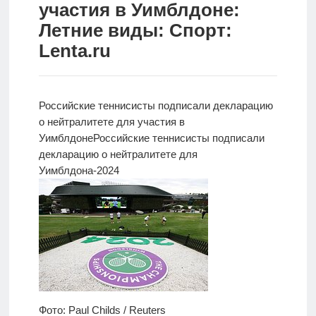
участия в Уимблдоне:
Новости
Летние виды: Спорт:
Lenta.ru
Родителям
О
нас
Российские теннисисты подписали декларацию
о нейтралитете для участия в
Версия для
Уимблдоне
Российские теннисисты подписали
слабовидящих
декларацию о нейтралитете для
Уимблдона-2024
Фото: Paul Childs / Reuters