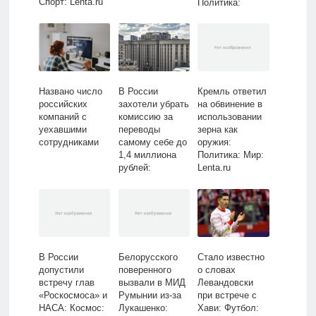
Спорт: Lenta.ru
Политика:
Россия: Lenta.ru
Названо число
В России
Кремль ответил
российских
захотели убрать
на обвинение в
компаний с
комиссию за
использовании
уехавшими
переводы
зерна как
сотрудниками
самому себе до
оружия:
1,4 миллиона
Политика: Мир:
рублей:
Lenta.ru
Деловой
климат:
Экономика:
Lenta.ru
В России
Белорусского
Стало известно
допустили
поверенного
о словах
встречу глав
вызвали в МИД
Левандовски
«Роскосмоса» и
Румынии из-за
при встрече с
НАСА: Космос:
Лукашенко:
Хави: Футбол: