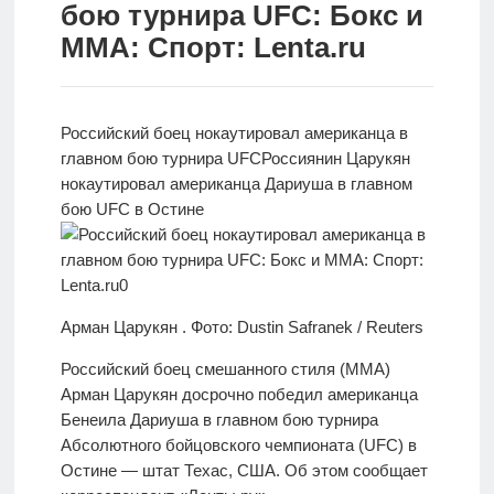
бою турнира UFC: Бокс и
Новости
ММА: Спорт: Lenta.ru
Родителям
О
Российский боец нокаутировал американца в
нас
главном бою турнира UFC
Россиянин Царукян
нокаутировал американца Дариуша в главном
Версия для
бою UFC в Остине
слабовидящих
Арман Царукян . Фото: Dustin Safranek / Reuters
Российский боец смешанного стиля (ММА)
Арман Царукян досрочно победил американца
Бенеила Дариуша в главном бою турнира
Абсолютного бойцовского чемпионата (UFC) в
Остине — штат Техас, США. Об этом сообщает