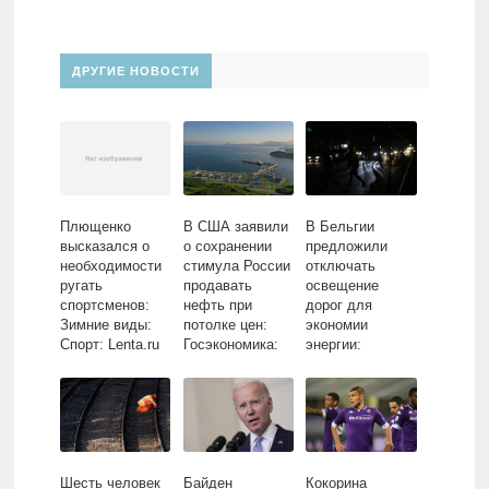
ДРУГИЕ НОВОСТИ
Плющенко
В США заявили
В Бельгии
высказался о
о сохранении
предложили
необходимости
стимула России
отключать
ругать
продавать
освещение
спортсменов:
нефть при
дорог для
Зимние виды:
потолке цен:
экономии
Спорт: Lenta.ru
Госэкономика:
энергии:
Экономика:
Общество: Мир:
Lenta.ru
Lenta.ru
Шесть человек
Байден
Кокорина