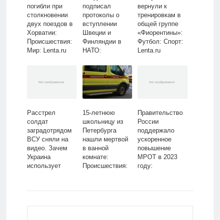
погибли при
подписал
вернули к
столкновении
протоколы о
тренировкам в
двух поездов в
вступлении
общей группе
Хорватии:
Швеции и
«Фиорентины»:
Происшествия:
Финляндии в
Футбол: Спорт:
Мир: Lenta.ru
НАТО:
Lenta.ru
Политика: Мир:
Lenta.ru
Расстрел
15-летнюю
Правительство
солдат
школьницу из
России
заградотрядом
Петербурга
поддержало
ВСУ сняли на
нашли мертвой
ускоренное
видео. Зачем
в ванной
повышение
Украина
комнате:
МРОТ в 2023
использует
Происшествия:
году:
карателей
Россия: Lenta.ru
Социальная
против своих
сфера:
бойцов?:
Экономика:
Украина:
Lenta.ru
Бывший СССР:
Lenta.ru