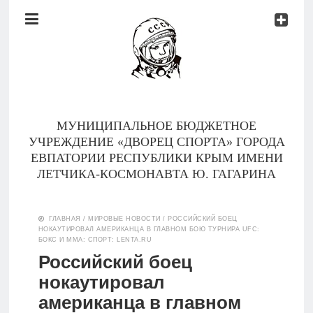
Документы
Контакты
Новости
Родителям
МУНИЦИПАЛЬНОЕ БЮДЖЕТНОЕ
О
УЧРЕЖДЕНИЕ «ДВОРЕЦ СПОРТА» ГОРОДА
нас
ЕВПАТОРИИ РЕСПУБЛИКИ КРЫМ ИМЕНИ
ЛЕТЧИКА-КОСМОНАВТА Ю. ГАГАРИНА
Версия для
Главная
слабовидящих
ГЛАВНАЯ
/
МИРОВЫЕ НОВОСТИ
/
РОССИЙСКИЙ БОЕЦ
НОКАУТИРОВАЛ АМЕРИКАНЦА В ГЛАВНОМ БОЮ ТУРНИРА UFC:
Тренеры
БОКС И ММА: СПОРТ: LENTA.RU
Российский боец
Документы
нокаутировал
американца в главном
Контакты