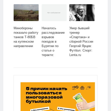
Lenta.ru
Минобороны
Началось
Умер бывший
показало работу
расследование
тренер
танков Т-80БВ
взрывов
«Спартака» и
на купянском
поездов в
сборной России
направлении
Бурятии по
Георгий Ярцев:
статье о
Футбол: Спорт:
теракте:
Lenta.ru
Следствие и
суд: Силовые
структуры:
Lenta.ru