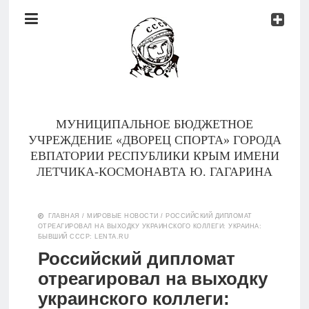
Документы
Контакты
Новости
Родителям
МУНИЦИПАЛЬНОЕ БЮДЖЕТНОЕ
О
УЧРЕЖДЕНИЕ «ДВОРЕЦ СПОРТА» ГОРОДА
нас
ЕВПАТОРИИ РЕСПУБЛИКИ КРЫМ ИМЕНИ
ЛЕТЧИКА-КОСМОНАВТА Ю. ГАГАРИНА
Версия для
Главная
слабовидящих
ГЛАВНАЯ
/
МИРОВЫЕ НОВОСТИ
/
РОССИЙСКИЙ ДИПЛОМАТ
ОТРЕАГИРОВАЛ НА ВЫХОДКУ УКРАИНСКОГО КОЛЛЕГИ: УКРАИНА:
Тренеры
БЫВШИЙ СССР: LENTA.RU
Российский дипломат
Документы
отреагировал на выходку
украинского коллеги:
Контакты