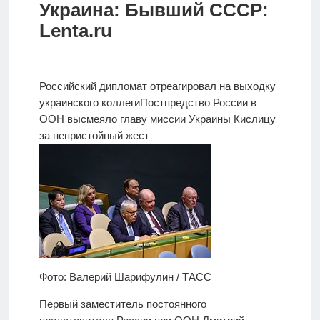
Украина: Бывший СССР:
Новости
Lenta.ru
Родителям
О
Российский дипломат отреагировал на выходку
нас
украинского коллеги
Постпредство России в
ООН
высмеяло главу миссии Украины Кислицу
Версия для
за непристойный жест
слабовидящих
Фото: Валерий Шарифулин / ТАСС
Первый заместитель постоянного