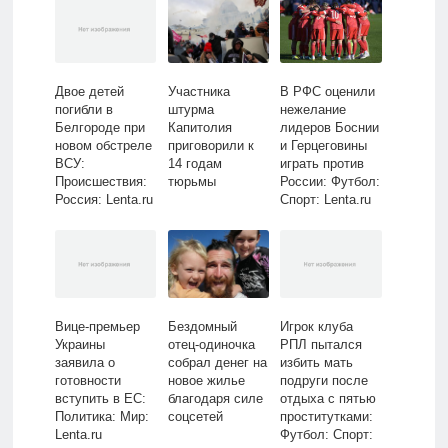
Двое детей
Участника
В РФС оценили
погибли в
штурма
нежелание
Белгороде при
Капитолия
лидеров Боснии
новом обстреле
приговорили к
и Герцеговины
ВСУ:
14 годам
играть против
Происшествия:
тюрьмы
России: Футбол:
Россия: Lenta.ru
Спорт: Lenta.ru
Вице-премьер
Бездомный
Игрок клуба
Украины
отец-одиночка
РПЛ пытался
заявила о
собрал денег на
избить мать
готовности
новое жилье
подруги после
вступить в ЕС:
благодаря силе
отдыха с пятью
Политика: Мир:
соцсетей
проститутками:
Lenta.ru
Футбол: Спорт: