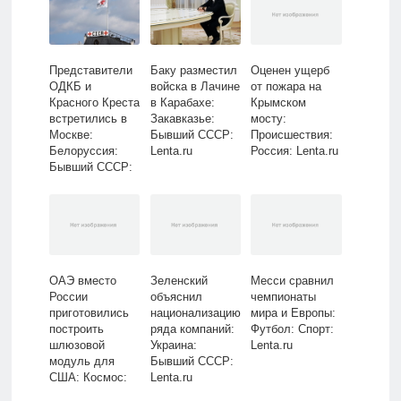
Представители
Баку разместил
Оценен ущерб
ОДКБ и
войска в Лачине
от пожара на
Красного Креста
в Карабахе:
Крымском
встретились в
Закавказье:
мосту:
Москве:
Бывший СССР:
Происшествия:
Белоруссия:
Lenta.ru
Россия: Lenta.ru
Бывший СССР:
Lenta.ru
ОАЭ вместо
Зеленский
Месси сравнил
России
объяснил
чемпионаты
приготовились
национализацию
мира и Европы:
построить
ряда компаний:
Футбол: Спорт:
шлюзовой
Украина:
Lenta.ru
модуль для
Бывший СССР:
США: Космос:
Lenta.ru
Наука и