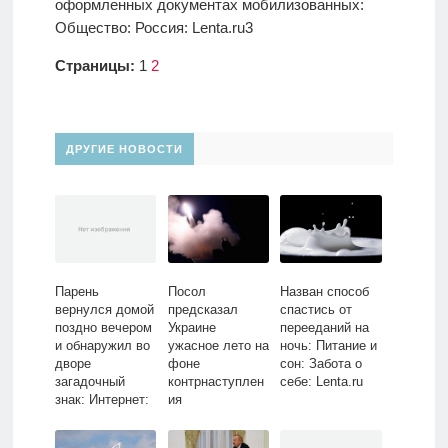
Страницы:
1
2
ДРУГИЕ НОВОСТИ
Парень
Посол
Назван способ
вернулся домой
предсказал
спастись от
поздно вечером
Украине
перееданий на
и обнаружил во
ужасное лето на
ночь: Питание и
дворе
фоне
сон: Забота о
загадочный
контрнаступлен
себе: Lenta.ru
знак: Интернет:
ия
Интернет и
СМИ: Lenta.ru