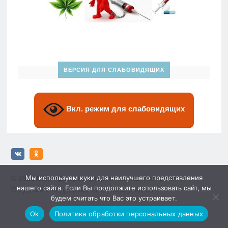
ВЕРСИЯ ДЛЯ СЛАБОВИДЯЩИХ
Вкл. режим для слабовидящих
Мы используем куки для наилучшего представления
© 2026
МБУ «Дворец спорта» им. Ю. Гагарина»
нашего сайта. Если Вы продолжите использовать сайт, мы
Создание и поддержка: sewwwa@gmail.com
будем считать что Вас это устраивает.
Ok
Политика обработки персональных данных