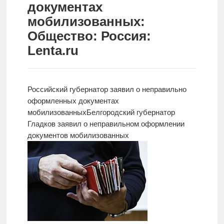
документах
Новости
мобилизованных:
Общество: Россия:
Родителям
Lenta.ru
О
нас
Российский губернатор заявил о неправильно
Версия для
оформленных документах
слабовидящих
мобилизованных
Белгородский губернатор
Гладков заявил о неправильном оформлении
документов мобилизованных