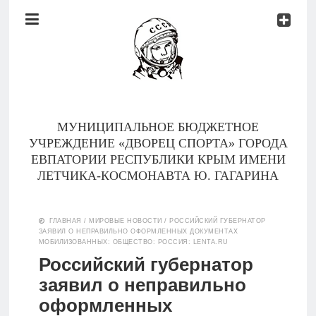
Документы
Контакты
Новости
Родителям
МУНИЦИПАЛЬНОЕ БЮДЖЕТНОЕ
О
УЧРЕЖДЕНИЕ «ДВОРЕЦ СПОРТА» ГОРОДА
нас
ЕВПАТОРИИ РЕСПУБЛИКИ КРЫМ ИМЕНИ
ЛЕТЧИКА-КОСМОНАВТА Ю. ГАГАРИНА
Версия для
Главная
слабовидящих
ГЛАВНАЯ
/
МИРОВЫЕ НОВОСТИ
/
РОССИЙСКИЙ ГУБЕРНАТОР
ЗАЯВИЛ О НЕПРАВИЛЬНО ОФОРМЛЕННЫХ ДОКУМЕНТАХ
Тренеры
МОБИЛИЗОВАННЫХ: ОБЩЕСТВО: РОССИЯ: LENTA.RU
Российский губернатор
Документы
заявил о неправильно
оформленных
Контакты