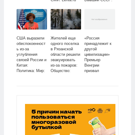
Lenta.ru
США выразили
Жителей еще
«Россия
обеспокоенност
одного поселка
принадлежит к
ь из-за
в Рязанской
другой
углубления
области решили
цивилизации»
связей России и
эвакуировать
Премьер
Китая:
из-за пожаров:
Венгрии
Политика: Мир:
Общество:
призвал
Lenta.ru
Россия: Lenta.ru
сотрудничать с
Москвой и не
брать Украину в
Евросоюз:
Политика: Мир:
Lenta.ru