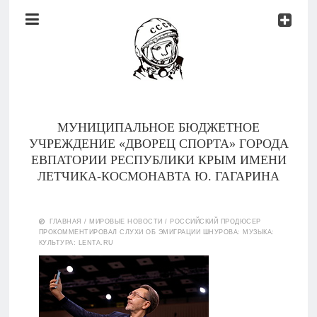
Документы
Контакты
Новости
Родителям
МУНИЦИПАЛЬНОЕ БЮДЖЕТНОЕ
О
УЧРЕЖДЕНИЕ «ДВОРЕЦ СПОРТА» ГОРОДА
нас
ЕВПАТОРИИ РЕСПУБЛИКИ КРЫМ ИМЕНИ
ЛЕТЧИКА-КОСМОНАВТА Ю. ГАГАРИНА
Версия для
Главная
слабовидящих
ГЛАВНАЯ
/
МИРОВЫЕ НОВОСТИ
/
РОССИЙСКИЙ ПРОДЮСЕР
ПРОКОММЕНТИРОВАЛ СЛУХИ ОБ ЭМИГРАЦИИ ШНУРОВА: МУЗЫКА:
Тренеры
КУЛЬТУРА: LENTA.RU
Документы
Контакты