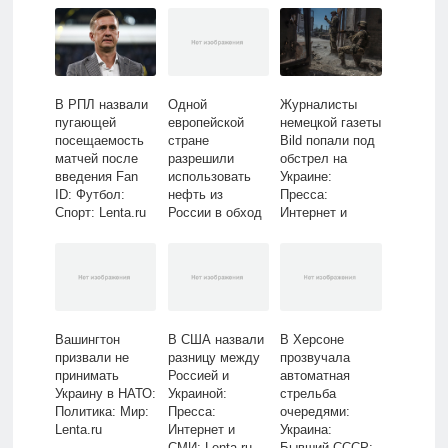
В РПЛ назвали
Одной
Журналисты
пугающей
европейской
немецкой газеты
посещаемость
стране
Bild попали под
матчей после
разрешили
обстрел на
введения Fan
использовать
Украине:
ID: Футбол:
нефть из
Пресса:
Спорт: Lenta.ru
России в обход
Интернет и
санкций:
СМИ: Lenta.ru
Госэкономика:
Экономика:
Lenta.ru
Вашингтон
В США назвали
В Херсоне
призвали не
разницу между
прозвучала
принимать
Россией и
автоматная
Украину в НАТО:
Украиной:
стрельба
Политика: Мир:
Пресса:
очередями:
Lenta.ru
Интернет и
Украина:
СМИ: Lenta.ru
Бывший СССР: