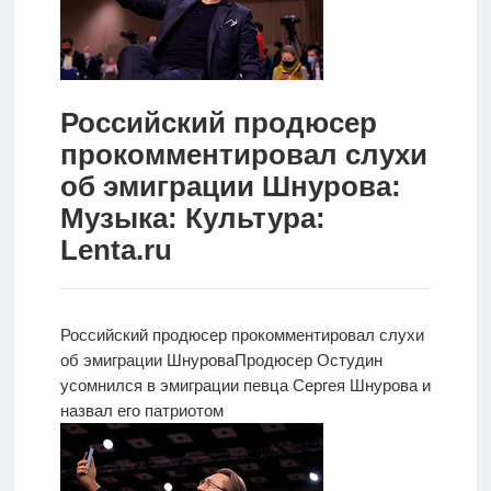
Новости
Родителям
Российский продюсер
О
прокомментировал слухи
нас
об эмиграции Шнурова:
Версия для
Музыка: Культура:
слабовидящих
Lenta.ru
Российский продюсер прокомментировал слухи
об эмиграции Шнурова
Продюсер Остудин
усомнился в эмиграции певца Сергея Шнурова и
назвал его патриотом