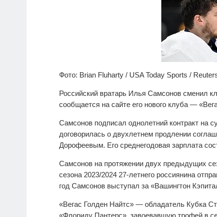
Фото: Brian Fluharty / USA Today Sports / Reuter
Российский вратарь Илья Самсонов сменил кл
сообщается на сайте его нового клуба — «Вег
Самсонов подписал однолетний контракт на су
договорилась о двухлетнем продлении согла
Дорофеевым. Его среднегодовая зарплата сос
Самсонов на протяжении двух предыдущих сез
сезона 2023/2024 27-летнего россиянина отпра
год Самсонов выступал за «Вашингтон Кэпита
«Вегас Голден Найтс» — обладатель Кубка Ст
«Флориду Пантерс», завоевавшую трофей в се