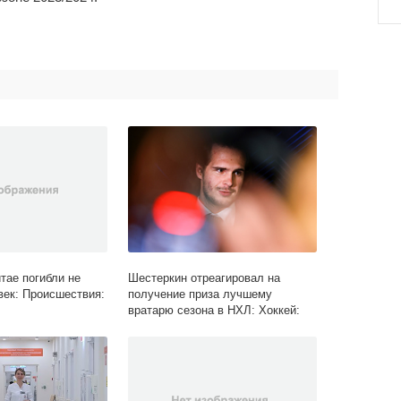
тае погибли не
Шестеркин отреагировал на
век: Происшествия:
получение приза лучшему
вратарю сезона в НХЛ: Хоккей:
Спорт: Lenta.ru