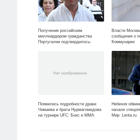
Получение российским
Власти Москвы
миллиардером гражданства
сообщения о п
Португалии подтвердилось:
Коммунарке
Капитал: Экономика: Lenta.ru
Появились подробности драки
Небензя обвин
Чимаева и брата Нурмагомедова
начале спецоп
на турнире UFC: Бокс и ММА:
Мир: Lenta.ru
Спорт: Lenta.ru