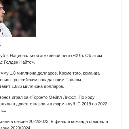
s
уб в Национальной хоккейной лиге (НХЛ). Об этом
ас Голден Найтс».
мму 1,8 миллиона долларов. Кроме того, команда
шения с российским нападающим Павлом
тавит 1,835 миллиона долларов.
онов играл за «Торонто Мейпл Лифс». По ходу
вляли в драфт отказов и в фарм-клуб. С 2019 по 2022
лс».
энли в сезоне 2022/2023. В финале команда обыграла
зоне 2023/2024.