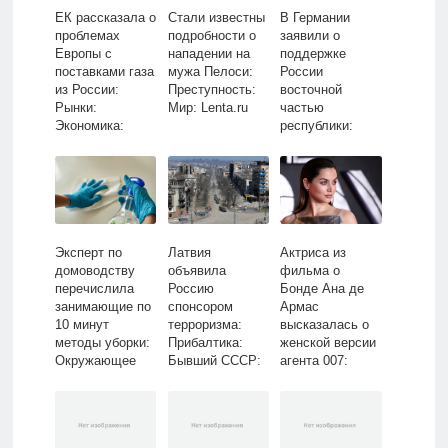
ЕК рассказала о
Стали известны
В Германии
проблемах
подробности о
заявили о
Европы с
нападении на
поддержке
поставками газа
мужа Пелоси:
России
из России:
Преступность:
восточной
Рынки:
Мир: Lenta.ru
частью
Экономика:
республики:
Lenta.ru
Политика: Мир:
Lenta.ru
Эксперт по
Латвия
Актриса из
домоводству
объявила
фильма о
перечислила
Россию
Бонде Ана де
занимающие по
спонсором
Армас
10 минут
терроризма:
высказалась о
методы уборки:
Прибалтика:
женской версии
Окружающее
Бывший СССР:
агента 007:
пространство:
Lenta.ru
Кино: Культура:
Забота о себе:
Lenta.ru
Lenta.ru