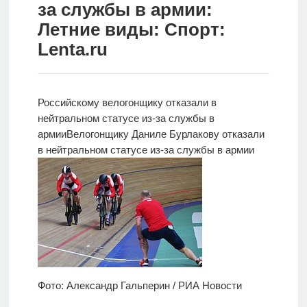
за службы в армии:
Новости
Летние виды: Спорт:
Lenta.ru
Родителям
О
нас
Российскому велогонщику отказали в
нейтральном статусе из-за службы в
Версия для
армии
Велогонщику
Даниле Бурлакову отказали
слабовидящих
в нейтральном статусе из-за службы в армии
Фото: Александр Гальперин / РИА Новости