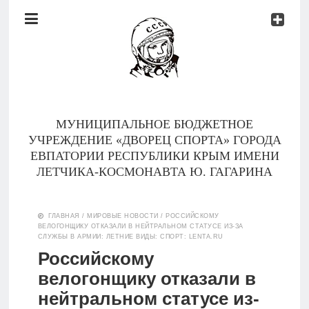
Документы
Контакты
Новости
Родителям
МУНИЦИПАЛЬНОЕ БЮДЖЕТНОЕ
О
УЧРЕЖДЕНИЕ «ДВОРЕЦ СПОРТА» ГОРОДА
нас
ЕВПАТОРИИ РЕСПУБЛИКИ КРЫМ ИМЕНИ
ЛЕТЧИКА-КОСМОНАВТА Ю. ГАГАРИНА
Версия для
Главная
слабовидящих
ГЛАВНАЯ
/
МИРОВЫЕ НОВОСТИ
/
РОССИЙСКОМУ
ВЕЛОГОНЩИКУ ОТКАЗАЛИ В НЕЙТРАЛЬНОМ СТАТУСЕ ИЗ-ЗА
Тренеры
СЛУЖБЫ В АРМИИ: ЛЕТНИЕ ВИДЫ: СПОРТ: LENTA.RU
Российскому
Документы
велогонщику отказали в
нейтральном статусе из-
Контакты