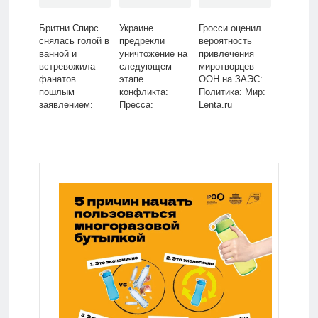
Бритни Спирс
Украине
Гросси оценил
снялась голой в
предрекли
вероятность
ванной и
уничтожение на
привлечения
встревожила
следующем
миротворцев
фанатов
этапе
ООН на ЗАЭС:
пошлым
конфликта:
Политика: Мир:
заявлением:
Пресса:
Lenta.ru
Личности:
Интернет и
Ценности:
СМИ: Lenta.ru
Lenta.ru