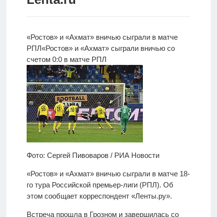
Новости
Родителям
«Ростов» и «Ахмат» вничью сыграли в матче
РПЛ
«Ростов» и «Ахмат» сыграли вничью со
О
счетом 0:0
в матче РПЛ
нас
Версия для
слабовидящих
Фото: Сергей Пивоваров / РИА Новости
«Ростов» и «Ахмат» вничью сыграли в матче 18-
го тура Российской премьер-лиги (РПЛ). Об
этом сообщает корреспондент «Ленты.ру».
Встреча прошла в Грозном и завершилась со