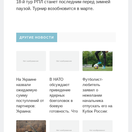
18-й тур РПЛ станет последним перед зимней
паузой. Турнир возобновится в марте.
ДРУГИЕ НОВОСТИ
На Украине
В НАТО
Футболист-
назвали
обсуждают
любитель
ожидаемую
приведение
заявил о
сумму
ядерных
нежелании
поступлений от
боеголовок в
начальника
партнеров:
боевую
отпускать его на
Украина:
готовность. Что
Кубок России:
Бывший СССР:
известно об
Футбол: Спорт:
Lenta.ru
арсенале
Lenta.ru
государств?: