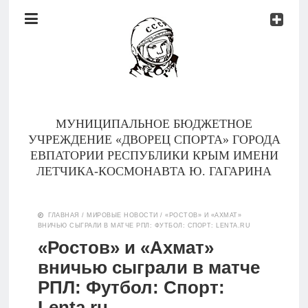
Документы
Контакты
Новости
Родителям
МУНИЦИПАЛЬНОЕ БЮДЖЕТНОЕ
О
УЧРЕЖДЕНИЕ «ДВОРЕЦ СПОРТА» ГОРОДА
нас
ЕВПАТОРИИ РЕСПУБЛИКИ КРЫМ ИМЕНИ
ЛЕТЧИКА-КОСМОНАВТА Ю. ГАГАРИНА
Версия для
Главная
слабовидящих
ГЛАВНАЯ
/
МИРОВЫЕ НОВОСТИ
/
«РОСТОВ» И «АХМАТ»
ВНИЧЬЮ СЫГРАЛИ В МАТЧЕ РПЛ: ФУТБОЛ: СПОРТ: LENTA.RU
Тренеры
«Ростов» и «Ахмат»
вничью сыграли в матче
Документы
РПЛ: Футбол: Спорт:
Контакты
Lenta.ru