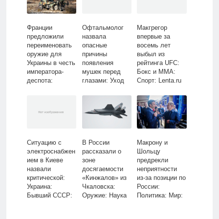
Политика: Мир:
Lenta.ru
Франции
Офтальмолог
Макгрегор
предложили
назвала
впервые за
переименовать
опасные
восемь лет
оружие для
причины
выбыл из
Украины в честь
появления
рейтинга UFC:
императора-
мушек перед
Бокс и ММА:
деспота:
глазами: Уход
Спорт: Lenta.ru
Политика: Мир:
за собой:
Lenta.ru
Забота о себе:
Lenta.ru
Ситуацию с
В России
Макрону и
электроснабжен
рассказали о
Шольцу
ием в Киеве
зоне
предрекли
назвали
досягаемости
неприятности
критической:
«Кинжалов» из
из-за позиции по
Украина:
Чкаловска:
России:
Бывший СССР:
Оружие: Наука
Политика: Мир:
Lenta.ru
и техника:
Lenta.ru
Lenta.ru