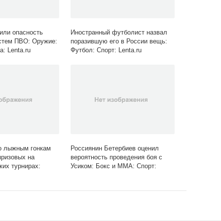
или опасность
Иностранный футболист назвал
стем ПВО: Оружие:
поразившую его в России вещь:
а: Lenta.ru
Футбол: Спорт: Lenta.ru
о лыжным гонкам
Россиянин Бетербиев оценил
призовых на
вероятность проведения боя с
ких турнирах:
Усиком: Бокс и ММА: Спорт:
порт: Lenta.ru
Lenta.ru