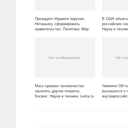
Президент Израиля поручил
В США объясн
Нетаньяху сформировать
российских си
правительство: Политика: Мир:
Наука и техник
Lenta.ru
Маск призвал человечество
Чемпион ОИ п
заселять другие планеты:
высказался о 
Космос: Наука и техника: Lenta.ru
внутрироссийс
Зимние виды: С