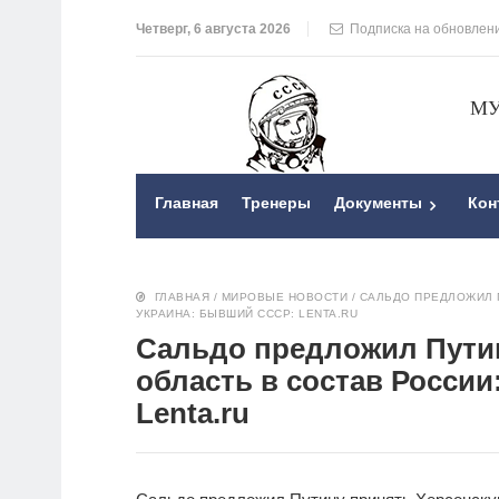
Четверг, 6 августа 2026
Подписка на обновлен
МУ
Главная
Тренеры
Документы
Кон
ГЛАВНАЯ
/
МИРОВЫЕ НОВОСТИ
/
САЛЬДО ПРЕДЛОЖИЛ 
УКРАИНА: БЫВШИЙ СССР: LENTA.RU
Сальдо предложил Пути
область в состав Росси
Lenta.ru