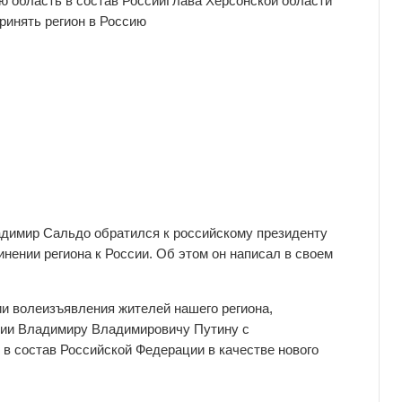
 область в состав России
Глава Херсонской
области
ринять регион в Россию
адимир Сальдо обратился к российскому президенту
ении региона к России. Об этом он написал в своем
нии волеизъявления жителей нашего региона,
ии Владимиру Владимировичу Путину с
в состав Российской Федерации в качестве нового