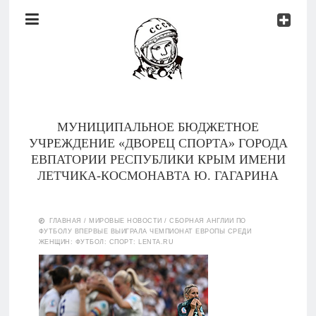
Документы
Контакты
Новости
Родителям
МУНИЦИПАЛЬНОЕ БЮДЖЕТНОЕ
О
УЧРЕЖДЕНИЕ «ДВОРЕЦ СПОРТА» ГОРОДА
нас
ЕВПАТОРИИ РЕСПУБЛИКИ КРЫМ ИМЕНИ
ЛЕТЧИКА-КОСМОНАВТА Ю. ГАГАРИНА
Версия для
Главная
слабовидящих
ГЛАВНАЯ
/
МИРОВЫЕ НОВОСТИ
/
СБОРНАЯ АНГЛИИ ПО
ФУТБОЛУ ВПЕРВЫЕ ВЫИГРАЛА ЧЕМПИОНАТ ЕВРОПЫ СРЕДИ
Тренеры
ЖЕНЩИН: ФУТБОЛ: СПОРТ: LENTA.RU
Документы
Контакты