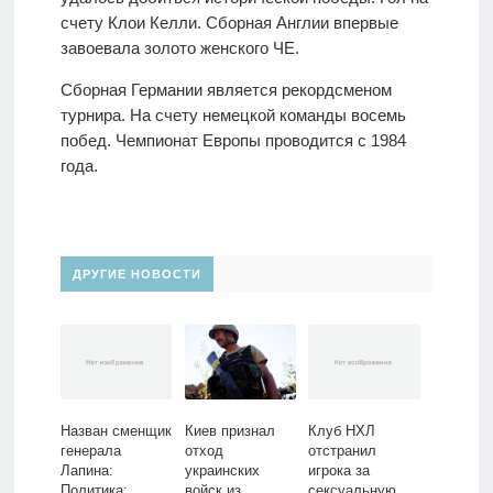
счету Клои Келли. Сборная Англии впервые
завоевала золото женского ЧЕ.
Сборная Германии является рекордсменом
турнира. На счету немецкой команды восемь
побед. Чемпионат Европы проводится с 1984
года.
ДРУГИЕ НОВОСТИ
Назван сменщик
Киев признал
Клуб НХЛ
генерала
отход
отстранил
Лапина:
украинских
игрока за
Политика:
войск из
сексуальную