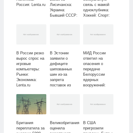
Россия: Lenta.ru
Лисичанска:
связь с мамой
Украина:
одноклубника:
Бывший СССР:
Хоккей: Спорт:
Lenta.ru
Lenta.ru
В России резко
В Эстонии
МИД России
вырос спрос на
заявили о
ответил на
игровые
дефиците
опасения о
компьютеры:
шипованных
передаче
Рынки:
шин из-за
Белоруссии
Экономика:
запрета
ядерных
Lenta.ru
поставок из
вооружений:
России:
Политика: Мир:
Прибалтика:
Lenta.ru
Бывший СССР:
Lenta.ru
Британия
Великобритания
В США
переплатила за
оценила
пригрозили