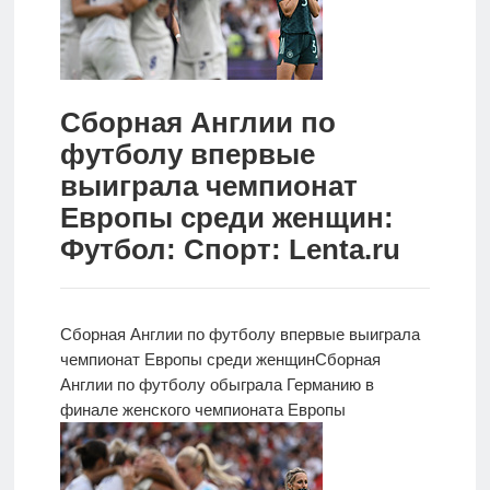
Новости
Родителям
Сборная Англии по
О
футболу впервые
нас
выиграла чемпионат
Версия для
Европы среди женщин:
слабовидящих
Футбол: Спорт: Lenta.ru
Сборная Англии по
футболу впервые выиграла
чемпионат Европы среди женщин
Сборная
Англии по футболу обыграла Германию в
финале женского чемпионата Европы