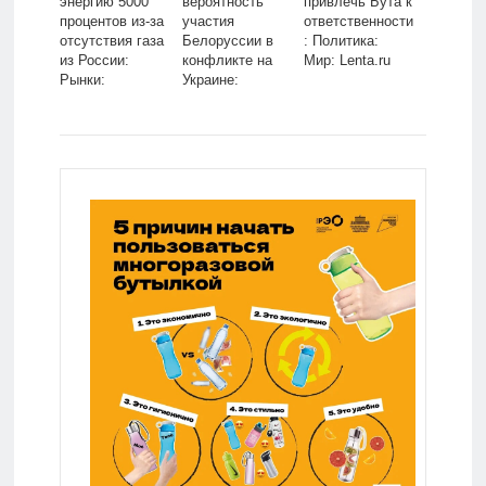
энергию 5000
вероятность
привлечь Бута к
процентов из-за
участия
ответственности
отсутствия газа
Белоруссии в
: Политика:
из России:
конфликте на
Мир: Lenta.ru
Рынки:
Украине:
Экономика:
Политика: Мир:
Lenta.ru
Lenta.ru