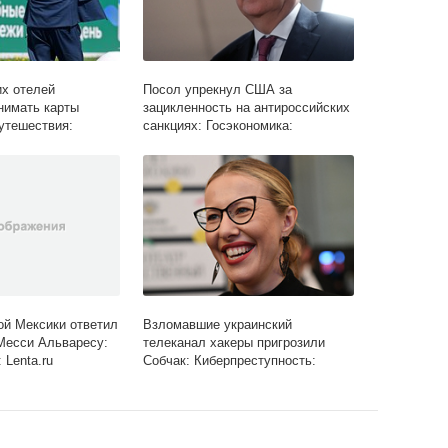
их отелей
Посол упрекнул США за
нимать карты
зацикленность на антироссийских
утешествия:
санкциях: Госэкономика:
Экономика: Lenta.ru
ой Мексики ответил
Взломавшие украинский
Месси Альваресу:
телеканал хакеры пригрозили
 Lenta.ru
Собчак: Киберпреступность:
Интернет и СМИ: Lenta.ru