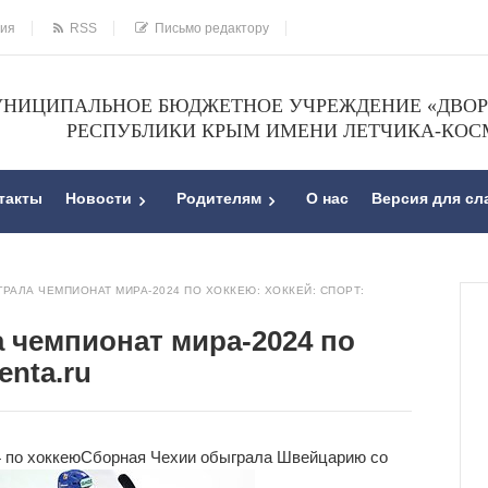
ния
RSS
Письмо редактору
НИЦИПАЛЬНОЕ БЮДЖЕТНОЕ УЧРЕЖДЕНИЕ «ДВОРЕ
РЕСПУБЛИКИ КРЫМ ИМЕНИ ЛЕТЧИКА-КОС
такты
Новости
Родителям
О нас
Версия для с
РАЛА ЧЕМПИОНАТ МИРА-2024 ПО ХОККЕЮ: ХОККЕЙ: СПОРТ:
 чемпионат мира-2024 по
enta.ru
 по хоккею
Сборная Чехии обыграла Швейцарию со