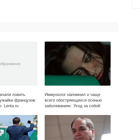
ачали ловить
Иммунолог напомнил о чаще
ужайки французов:
всего обостряющихся осенью
 Lenta.ru
заболеваниях: Уход за собой:
Забота о себе: Lenta.ru