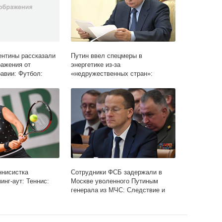
ентины рассказали
Путин ввел спецмеры в
ражения от
энергетике из-за
авии: Футбол:
«недружественных стран»:
Госэкономика: Экономика: Lenta.ru
ннисистка
Сотрудники ФСБ задержали в
инг-аут: Теннис:
Москве уволенного Путиным
генерала из МЧС: Следствие и
суд: Силовые структуры: Lenta.ru