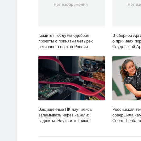
Комитет Госдумы одобрил
В сборной Арг
проекты о принятии четырех
о причинах по
регионов в состав России:
Саудовской Ар
Политика: Россия: Lenta.ru
Спорт: Lenta.ru
Защищенные ПК научились
Российская те
взламывать через кабели:
совершила кам
Гаджеты: Наука и техника:
Спорт: Lenta.ru
Lenta.ru