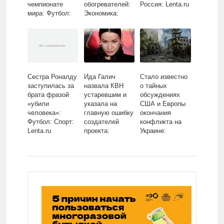
чемпионате
обогревателей:
Россия: Lenta.ru
мира: Футбол:
Экономика:
Спорт: Lenta.ru
Lenta.ru
Сестра Роналду
Ида Галич
Стало известно
заступилась за
назвала КВН
о тайных
брата фразой
устаревшим и
обсуждениях
«убили
указала на
США и Европы
человека»:
главную ошибку
окончания
Футбол: Спорт:
создателей
конфликта на
Lenta.ru
проекта:
Украине:
Интернет:
Конфликты:
Интернет и
Мир: Lenta.ru
СМИ: Lenta.ru