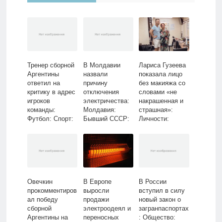
Тренер сборной
В Молдавии
Лариса Гузеева
Аргентины
назвали
показала лицо
ответил на
причину
без макияжа со
критику в адрес
отключения
словами «не
игроков
электричества:
накрашенная и
команды:
Молдавия:
страшная»:
Футбол: Спорт:
Бывший СССР:
Личности:
Lenta.ru
Lenta.ru
Ценности:
Lenta.ru
Овечкин
В Европе
В России
прокомментиров
выросли
вступил в силу
ал победу
продажи
новый закон о
сборной
электроодеял и
загранпаспортах
Аргентины на
переносных
: Общество: