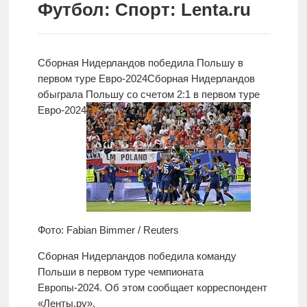
Футбол: Спорт: Lenta.ru
Новости
Родителям
Сборная Нидерландов победила Польшу в
О
первом туре Евро-2024
Сборная Нидерландов
нас
обыграла
Польшу со счетом 2:1 в первом туре
Евро-2024
Версия для
слабовидящих
Фото: Fabian Bimmer / Reuters
Сборная Нидерландов победила команду
Польши в первом туре чемпионата
Европы-2024. Об этом сообщает корреспондент
«Ленты.ру».