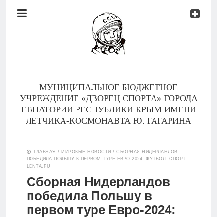
Документы
Контакты
Новости
Родителям
МУНИЦИПАЛЬНОЕ БЮДЖЕТНОЕ
О
УЧРЕЖДЕНИЕ «ДВОРЕЦ СПОРТА» ГОРОДА
нас
ЕВПАТОРИИ РЕСПУБЛИКИ КРЫМ ИМЕНИ
ЛЕТЧИКА-КОСМОНАВТА Ю. ГАГАРИНА
Версия для
Главная
слабовидящих
ГЛАВНАЯ
/
МИРОВЫЕ НОВОСТИ
/
СБОРНАЯ НИДЕРЛАНДОВ
ПОБЕДИЛА ПОЛЬШУ В ПЕРВОМ ТУРЕ ЕВРО-2024: ФУТБОЛ: СПОРТ:
Тренеры
LENTA.RU
Сборная Нидерландов
Документы
победила Польшу в
первом туре Евро-2024:
Контакты