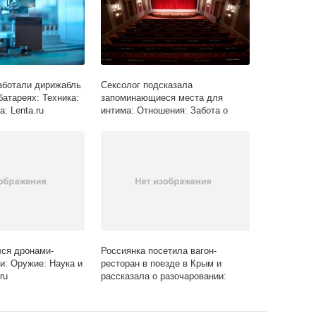
аботали дирижабль
Сексолог подсказала
батареях: Техника:
запоминающиеся места для
а: Lenta.ru
интима: Отношения: Забота о
себе: Lenta.ru
ся дронами-
Россиянка посетила вагон-
и: Оружие: Наука и
ресторан в поезде в Крым и
ru
рассказала о разочаровании:
Мнения: Путешествия: Lenta.ru