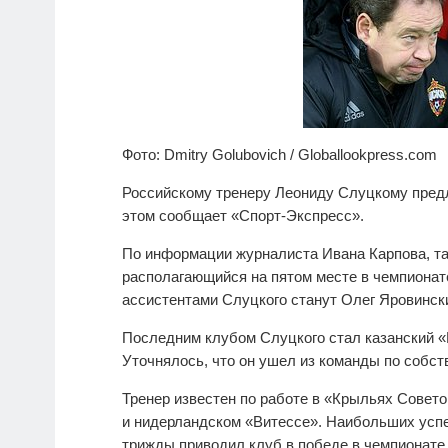
Фото: Dmitry Golubovich / Globallookpress.com
Российскому тренеру Леониду Слуцкому пред
этом сообщает «Спорт-Экспресс».
По информации журналиста Ивана Карпова, т
располагающийся на пятом месте в чемпионате
ассистентами Слуцкого станут Олег Яровинск
Последним клубом Слуцкого стал казанский «Ру
Уточнялось, что он ушел из команды по собс
Тренер известен по работе в «Крыльях Совето
и нидерландском «Витессе». Наибольших усп
трижды приводил клуб в победе в чемпионате Р