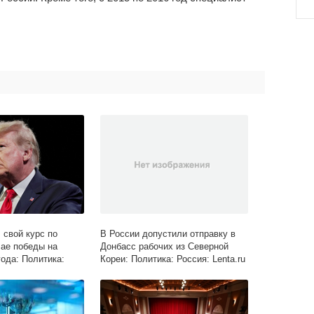
 свой курс по
В России допустили отправку в
чае победы на
Донбасс рабочих из Северной
года: Политика:
Кореи: Политика: Россия: Lenta.ru