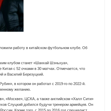
ложили работу в китайском футбольном клубе. Об
аким клубом станет «Шанхай Шэньхуа»,
 Китая с 52 очками в 30 матчах. Отмечается, что
ий и Василий Березуцкий.
бин», в котором он работал с 2019-го по 2022-й.
твенному желанию.
в», «Москве», ЦСКА, а также английском «Халл Сити»
ехов Слуцкий добился будучи тренером армейцев. Он
оссии. Кроме того, с 2015 по 2016 год специалист