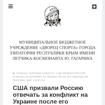
Документы
Контакты
Новости
Родителям
МУНИЦИПАЛЬНОЕ БЮДЖЕТНОЕ
О
УЧРЕЖДЕНИЕ «ДВОРЕЦ СПОРТА» ГОРОДА
нас
ЕВПАТОРИИ РЕСПУБЛИКИ КРЫМ ИМЕНИ
ЛЕТЧИКА-КОСМОНАВТА Ю. ГАГАРИНА
Версия для
Главная
слабовидящих
ГЛАВНАЯ
/
МИРОВЫЕ НОВОСТИ
/
США ПРИЗВАЛИ РОССИЮ
ОТВЕЧАТЬ ЗА КОНФЛИКТ НА УКРАИНЕ ПОСЛЕ ЕГО ЗАВЕРШЕНИЯ:
Тренеры
ПОЛИТИКА: МИР: LENTA.RU
США призвали Россию
Документы
отвечать за конфликт на
Украине после его
Контакты