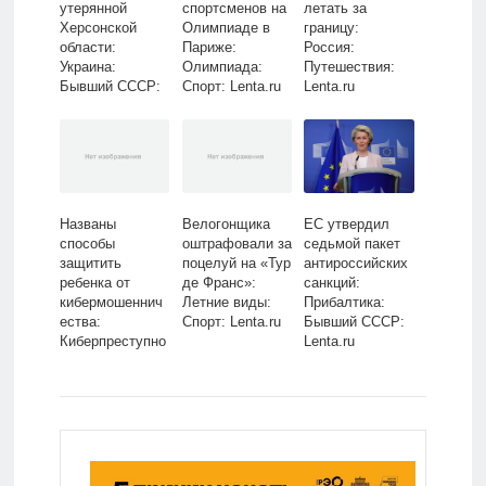
утерянной
спортсменов на
летать за
Херсонской
Олимпиаде в
границу:
области:
Париже:
Россия:
Украина:
Олимпиада:
Путешествия:
Бывший СССР:
Спорт: Lenta.ru
Lenta.ru
Lenta.ru
Названы
Велогонщика
ЕС утвердил
способы
оштрафовали за
седьмой пакет
защитить
поцелуй на «Тур
антироссийских
ребенка от
де Франс»:
санкций:
кибермошеннич
Летние виды:
Прибалтика:
ества:
Спорт: Lenta.ru
Бывший СССР:
Киберпреступно
Lenta.ru
сть: Интернет и
СМИ: Lenta.ru