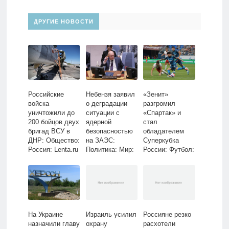
ДРУГИЕ НОВОСТИ
Российские
Небензя заявил
«Зенит»
войска
о деградации
разгромил
уничтожили до
ситуации с
«Спартак» и
200 бойцов двух
ядерной
стал
бригад ВСУ в
безопасностью
обладателем
ДНР: Общество:
на ЗАЭС:
Суперкубка
Россия: Lenta.ru
Политика: Мир:
России: Футбол:
Lenta.ru
Спорт: Lenta.ru
На Украине
Израиль усилил
Россияне резко
назначили главу
охрану
расхотели