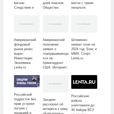
вагоне:
дней поисков:
матча с тремя
Следствие и
Общество:
пенальти:
суд: Силовые
Россия: Lenta.ru
Футбол: Спорт:
структуры:
Lenta.ru
Lenta.ru
Американский
Американский
Шлеменко
фондовый
полковник
назвал план на
рынок резко
заявил о
2024 год: Бокс и
вырос:
«напрашивающи
ММА: Спорт:
Инвестиции:
хся на
Lenta.ru
Экономика:
Армагеддон»
Lenta.ru
США: Интернет:
Интернет и
СМИ: Lenta.ru
Российский
Российские
подросток без
Захарян
войска
прав устроил
рассказал об
уничтожили до
погоню с
интересе к нему
40 бойцов ВСУ
полицией и
«Барселоны»: