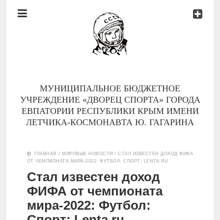
Документы
Контакты
Новости
Родителям
МУНИЦИПАЛЬНОЕ БЮДЖЕТНОЕ
О
УЧРЕЖДЕНИЕ «ДВОРЕЦ СПОРТА» ГОРОДА
нас
ЕВПАТОРИИ РЕСПУБЛИКИ КРЫМ ИМЕНИ
ЛЕТЧИКА-КОСМОНАВТА Ю. ГАГАРИНА
Версия для
Главная
слабовидящих
ГЛАВНАЯ
/
МИРОВЫЕ НОВОСТИ
/
СТАЛ ИЗВЕСТЕН ДОХОД ФИФА
ОТ ЧЕМПИОНАТА МИРА-2022: ФУТБОЛ: СПОРТ: LENTA.RU
Тренеры
Стал известен доход
ФИФА от чемпионата
Документы
мира-2022: Футбол:
Контакты
Спорт: Lenta.ru