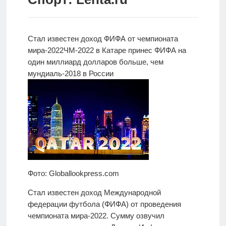
Новости
Родителям
Стал известен доход ФИФА от чемпионата
мира-2022
ЧМ-2022 в Катаре принес ФИФА на
О
один миллиард
долларов больше, чем
нас
мундиаль-2018 в России
Версия для
слабовидящих
Фото: Globallookpress.com
Стал известен доход Международной
федерации футбола (ФИФА) от проведения
чемпионата мира-2022. Сумму озвучил