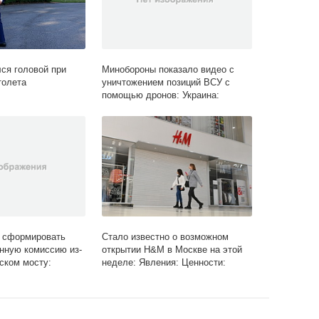
ся головой при
Минобороны показало видео с
толета
уничтожением позиций ВСУ с
помощью дронов: Украина:
Бывший СССР: Lenta.ru
л сформировать
Стало известно о возможном
нную комиссию из-
открытии H&M в Москве на этой
ском мосту:
неделе: Явления: Ценности:
ия: Lenta.ru
Lenta.ru