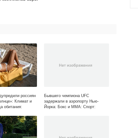
дупредили россиян
Бывшего чемпиона UFC
олнце»: Климат и
задержали в аэропорту Нью-
а обитания:
Йорка: Бокс и ММА: Спорт:
Lenta.ru