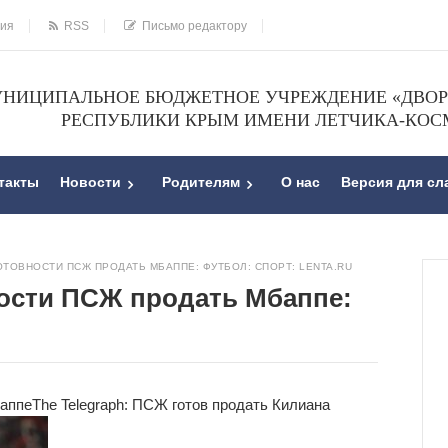
ния
RSS
Письмо редактору
НИЦИПАЛЬНОЕ БЮДЖЕТНОЕ УЧРЕЖДЕНИЕ «ДВОРЕ
РЕСПУБЛИКИ КРЫМ ИМЕНИ ЛЕТЧИКА-КОС
такты
Новости
Родителям
О нас
Версия для с
ОТОВНОСТИ ПСЖ ПРОДАТЬ МБАППЕ: ФУТБОЛ: СПОРТ: LENTA.RU
ности ПСЖ продать Мбаппе:
баппе
The Telegraph: ПСЖ готов продать Килиана