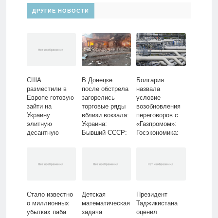
ДРУГИЕ НОВОСТИ
США
В Донецке
Болгария
разместили в
после обстрела
назвала
Европе готовую
загорелись
условие
зайти на
торговые ряды
возобновления
Украину
вблизи вокзала:
переговоров с
элитную
Украина:
«Газпромом»:
десантную
Бывший СССР:
Госэкономика:
дивизию:
Lenta.ru
Экономика:
Общество: Мир:
Lenta.ru
Lenta.ru
Стало известно
Детская
Президент
о миллионных
математическая
Таджикистана
убытках паба
задача
оценил