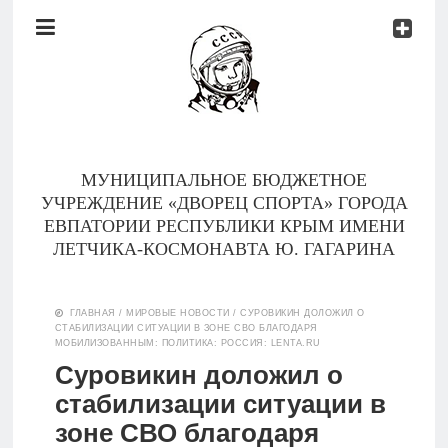
Документы
Контакты
Новости
Родителям
МУНИЦИПАЛЬНОЕ БЮДЖЕТНОЕ
О
УЧРЕЖДЕНИЕ «ДВОРЕЦ СПОРТА» ГОРОДА
нас
ЕВПАТОРИИ РЕСПУБЛИКИ КРЫМ ИМЕНИ
ЛЕТЧИКА-КОСМОНАВТА Ю. ГАГАРИНА
Версия для
Главная
слабовидящих
ГЛАВНАЯ
/
МИРОВЫЕ НОВОСТИ
/
СУРОВИКИН ДОЛОЖИЛ О
СТАБИЛИЗАЦИИ СИТУАЦИИ В ЗОНЕ СВО БЛАГОДАРЯ
Тренеры
МОБИЛИЗОВАННЫМ: ПОЛИТИКА: РОССИЯ: LENTA.RU
Суровикин доложил о
Документы
стабилизации ситуации в
зоне СВО благодаря
Контакты