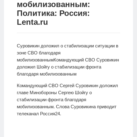
мобилизованным:
Новости
Политика: Россия:
Lenta.ru
Родителям
О
нас
Суровикин доложил о стабилизации ситуации в
зоне СВО благодаря
Версия для
мобилизованным
Командующий
СВО Суровикин
слабовидящих
доложил Шойгу о стабилизации фронта
благодаря мобилизованным
Командующий СВО Сергей Суровикин доложил
главе Минобороны Сергею Шойгу о
стабилизации фронта благодаря
мобилизованным. Слова Суровикина приводит
телеканал Россия24.