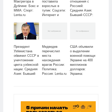
Макгрегора в
поставила
отношения с
Дублине: Бокс и
взрослых в
Россией:
ММА: Спорт:
тупик: Coцсети:
Средняя Азия:
Lenta.ru
Интернет и
Бывший СССР:
СМИ: Lenta.ru
Lenta.ru
Президент
Медведев
США объявили
Узбекистана
перечислил
о выделении
обвинил СССР в
места
военной помощи
уничтожении
нахождения
Украине на 400
цвета узбекской
врагов России:
миллионов
нации: Средняя
Политика:
долларов:
Азия: Бывший
Россия: Lenta.ru
Украина:
СССР: Lenta.ru
Бывший СССР:
Lenta.ru