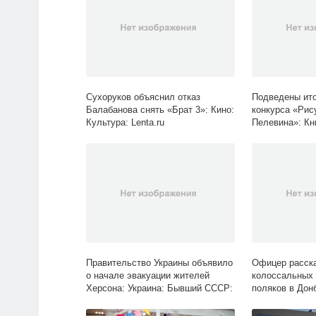
Сухоруков объяснил отказ
Подведены ито
Балабанова снять «Брат 3»: Кино:
конкурса «Рис
Культура: Lenta.ru
Пелевина»: Кни
Lenta.ru
Правительство Украины объявило
Офицер расска
о начале эвакуации жителей
колоссальных 
Херсона: Украина: Бывший СССР:
поляков в Дон
Lenta.ru
Россия: Lenta.