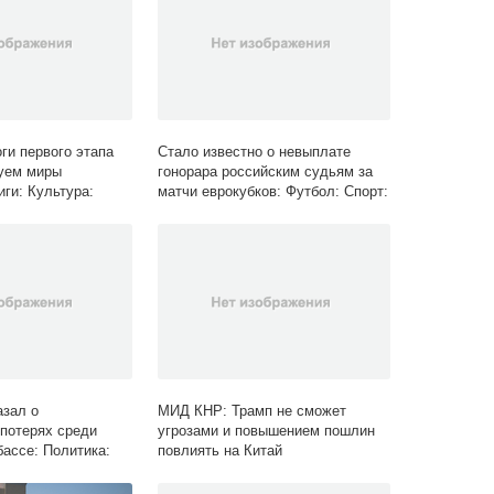
ги первого этапа
Стало известно о невыплате
уем миры
гонорара российским судьям за
ги: Культура:
матчи еврокубков: Футбол: Спорт:
Lenta.ru
зал о
МИД КНР: Трамп не сможет
потерях среди
угрозами и повышением пошлин
бассе: Политика:
повлиять на Китай
ru