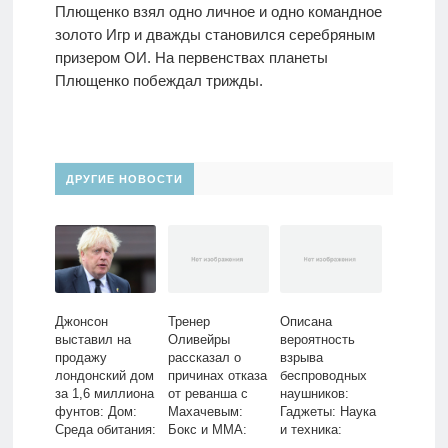
Плющенко взял одно личное и одно командное
золото Игр и дважды становился серебряным
призером ОИ. На первенствах планеты
Плющенко побеждал трижды.
ДРУГИЕ НОВОСТИ
Джонсон
Тренер
Описана
выставил на
Оливейры
вероятность
продажу
рассказал о
взрыва
лондонский дом
причинах отказа
беспроводных
за 1,6 миллиона
от реванша с
наушников:
фунтов: Дом:
Махачевым:
Гаджеты: Наука
Среда обитания:
Бокс и ММА:
и техника:
Lenta.ru
Спорт: Lenta.ru
Lenta.ru