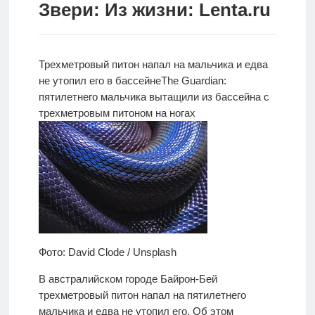
Звери: Из жизни: Lenta.ru
Новости
Родителям
Трехметровый питон напал на мальчика и едва
О
не утопил его в бассейне
The Guardian:
нас
пятилетнего
мальчика вытащили из бассейна с
трехметровым питоном на ногах
Версия для
слабовидящих
Фото: David Clode / Unsplash
В австралийском городе Байрон-Бей
трехметровый питон напал на пятилетнего
мальчика и едва не утопил его. Об этом