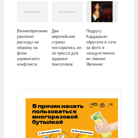
Интернет и
Lenta.ru
СМИ: Lenta.ru
Великобритания
Две
Подругу
увеличит
европейские
Кардашьян
расходы на
страны
обругали в сети
оборону на
поссорились из-
за фото в
фоне
за пресса для
«кощунственно
украинского
ядерных
м» бикини:
конфликта:
боеголовок:
Явления:
Политика: Мир:
Политика: Мир:
Ценности:
Lenta.ru
Lenta.ru
Lenta.ru