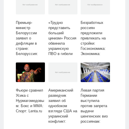
Премьер-
«Трудно
Безработных
министр
представить
россиян
Белоруссии
больший
предложили
заявил о
цинизм» Россия
привлекать на
дефляции в
обвинила
стройки:
стране:
украинскую
Госэкономика:
Белоруссия:
ПВО в гибели
Экономика:
Бывший СССР:
мирных жителей
Lenta.ru
Lenta.ru
во время
ракетного
удара:
Политика: Мир:
Lenta.ru
Фьюри сравнил
Американский
Левая партия
Усика с
разведчик
Германии
Нурмагомедовы
заявил об
выступила
м: Бокс и ММА:
однобоком
против запрета
Спорт: Lenta.ru
взгляде США на
выдачи
украинский
шенгенских виз
конфликт:
россиянам:
Пресса:
Политика: Мир: