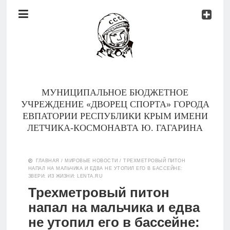
Документы
Контакты
Новости
Родителям
МУНИЦИПАЛЬНОЕ БЮДЖЕТНОЕ
О
УЧРЕЖДЕНИЕ «ДВОРЕЦ СПОРТА» ГОРОДА
нас
ЕВПАТОРИИ РЕСПУБЛИКИ КРЫМ ИМЕНИ
ЛЕТЧИКА-КОСМОНАВТА Ю. ГАГАРИНА
Версия для
Главная
слабовидящих
ГЛАВНАЯ
/
МИРОВЫЕ НОВОСТИ
/
ТРЕХМЕТРОВЫЙ ПИТОН
НАПАЛ НА МАЛЬЧИКА И ЕДВА НЕ УТОПИЛ ЕГО В БАССЕЙНЕ:
Тренеры
ЗВЕРИ: ИЗ ЖИЗНИ: LENTA.RU
Трехметровый питон
Документы
напал на мальчика и едва
не утопил его в бассейне:
Контакты